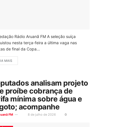
edação Rádio Aruanã FM A seleção suíça
uistou nesta terça-feira a última vaga nas
as de final da Copa...
IA MAIS
putados analisam projeto
e proíbe cobrança de
rifa mínima sobre água e
goto; acompanhe
ruanã FM
8 de julho de 2026
0