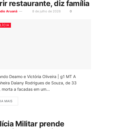
rir restaurante, diz família
ádio Aruanã
8 de julho de 2026
0
LÍCIA
ando Deamo e Victória Oliveira | g1 MT A
nheira Daiany Rodrigues de Souza, de 33
, morta a facadas em um...
IA MAIS
lícia Militar prende