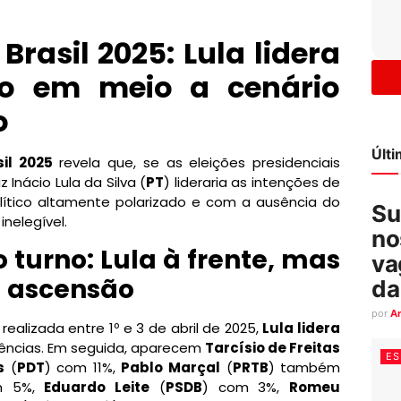
Brasil 2025: Lula lidera
to em meio a cenário
o
Últ
sil 2025
revela que, se as eleições presidenciais
 Inácio Lula da Silva (
PT
) lideraria as intenções de
ítico altamente polarizado e com a ausência do
Su
inelegível.
no
 turno: Lula à frente, mas
va
 ascensão
da
por
A
realizada entre 1º e 3 de abril de 2025,
Lula lidera
ências. Em seguida, aparecem
Tarcísio de Freitas
ES
s
(
PDT
) com 11%,
Pablo Marçal
(
PRTB
) também
m 5%,
Eduardo Leite
(
PSDB
) com 3%,
Romeu