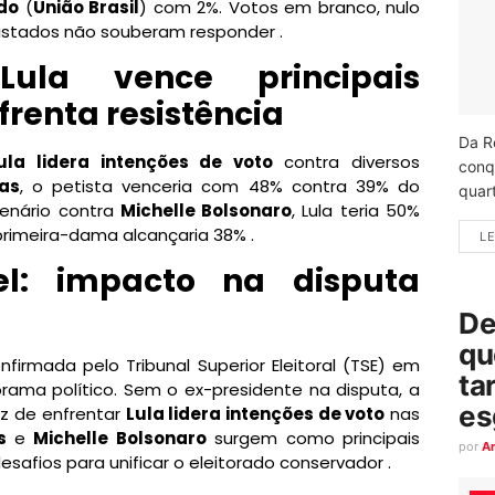
do
(
União Brasil
) com 2%. Votos em branco, nulo
istados não souberam responder .
Lula vence principais
frenta resistência
Da R
ula lidera intenções de voto
contra diversos
conq
tas
, o petista venceria com 48% contra 39% do
quart
enário contra
Michelle Bolsonaro
, Lula teria 50%
primeira-dama alcançaria 38% .
LE
vel: impacto na disputa
De
qu
onfirmada pelo Tribunal Superior Eleitoral (TSE) em
ta
orama político. Sem o ex-presidente na disputa, a
es
z de enfrentar
Lula lidera intenções de voto
nas
s
e
Michelle Bolsonaro
surgem como principais
por
A
safios para unificar o eleitorado conservador .