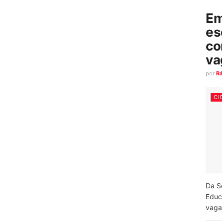
Em
es
co
va
por
R
CI
Da S
Educ
vagas