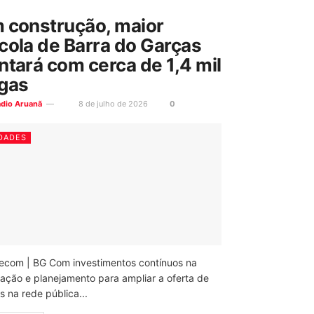
 construção, maior
cola de Barra do Garças
ntará com cerca de 1,4 mil
gas
ádio Aruanã
8 de julho de 2026
0
DADES
ecom | BG Com investimentos contínuos na
ação e planejamento para ampliar a oferta de
 na rede pública...