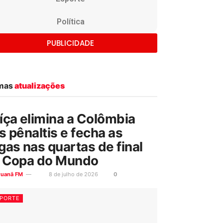
Política
PUBLICIDADE
imas
atualizações
íça elimina a Colômbia
s pênaltis e fecha as
gas nas quartas de final
 Copa do Mundo
ruanã FM
8 de julho de 2026
0
PORTE