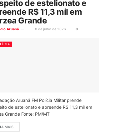
speito de estelionato e
reende R$ 11,3 mil em
rzea Grande
ádio Aruanã
8 de julho de 2026
0
LÍCIA
edação Aruanã FM Polícia Militar prende
eito de estelionato e apreende R$ 11,3 mil em
ea Grande Fonte: PM/MT
IA MAIS