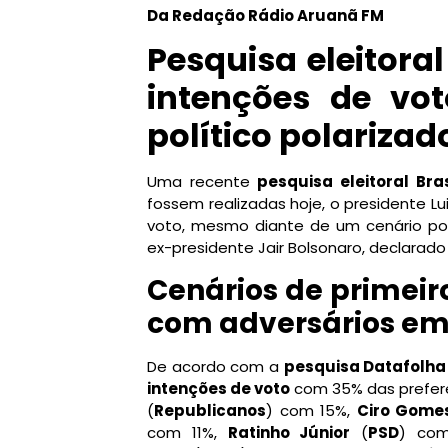
Da Redação Rádio Aruanã FM
Pesquisa eleitoral 
intenções de vo
político polarizad
Uma recente
pesquisa eleitoral Bra
fossem realizadas hoje, o presidente Luiz
voto, mesmo diante de um cenário pol
ex-presidente Jair Bolsonaro, declarado 
Cenários de primeiro
com adversários em
De acordo com a
pesquisa Datafolha
intenções de voto
com 35% das prefer
(
Republicanos
) com 15%,
Ciro Gome
com 11%,
Ratinho Júnior
(
PSD
) co