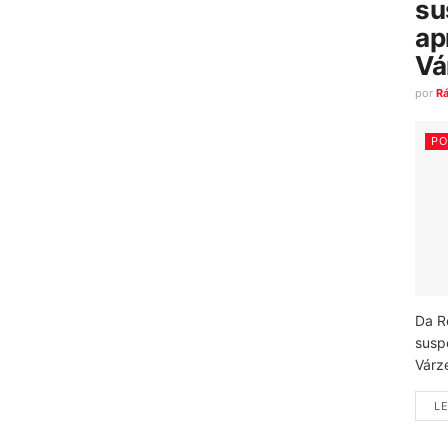
su
ap
Vá
por
R
PO
Da R
susp
Várz
LE