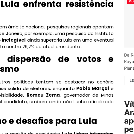
 Lula enfrenta resistência
PO
em âmbito nacional, pesquisas regionais apontam
de Janeiro, por exemplo, uma pesquisa do Instituto
 inelegível
ainda superaria Lula em uma eventual
o contra 29,2% do atual presidente .
Da R
: dispersão de votos e
Kayo
ismo
Plená
LE
ros políticos tentam se destacar no cenário
 sólida de eleitores, enquanto
Pablo Marçal
e
sibilidade.
Romeu Zema
, governador de Minas
 candidato, embora ainda não tenha oficializado
Ví
Ar
o e desafios para Lula
ap
pe
u a gestão do presidente
Lula lidera intenções