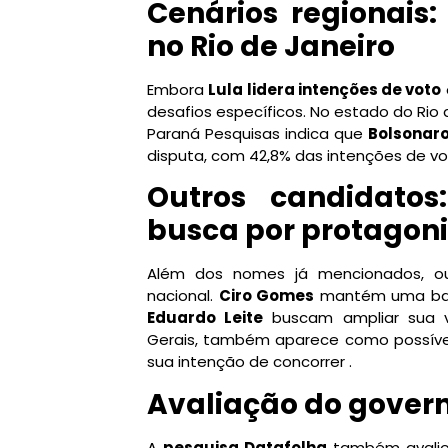
Cenários regionais:
no Rio de Janeiro
Embora
Lula lidera intenções de voto
desafios específicos. No estado do Rio 
Paraná Pesquisas indica que
Bolsonaro
disputa, com 42,8% das intenções de vot
Outros candidatos
busca por protagon
Além dos nomes já mencionados, out
nacional.
Ciro Gomes
mantém uma base
Eduardo Leite
buscam ampliar sua vi
Gerais, também aparece como possível
sua intenção de concorrer .
Avaliação do govern
A
pesquisa Datafolha
também avalio