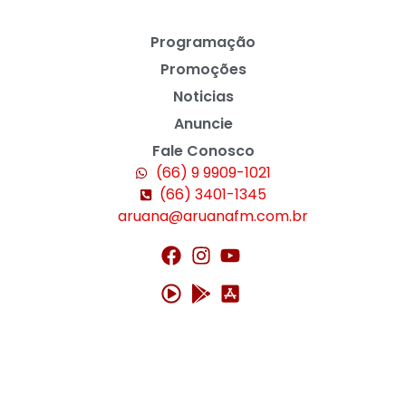
Programação
Promoções
Noticias
Anuncie
Fale Conosco
(66) 9 9909-1021
(66) 3401-1345
aruana@aruanafm.com.br
riş
starzbet giriş
starzbet
starzbet güncel giriş
starzbet gir