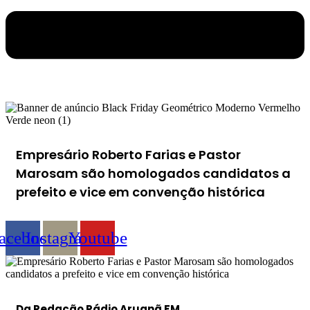
Empresário Roberto Farias e Pastor
Marosam são homologados candidatos a
prefeito e vice em convenção histórica
acebook
Instagram
Youtube
Da Redação Rádio Aruanã FM