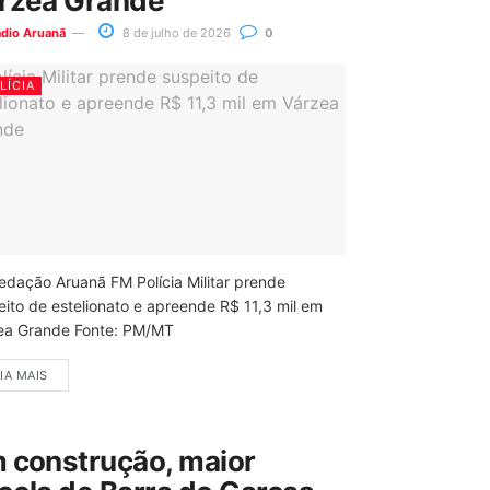
rzea Grande
ádio Aruanã
8 de julho de 2026
0
LÍCIA
edação Aruanã FM Polícia Militar prende
eito de estelionato e apreende R$ 11,3 mil em
ea Grande Fonte: PM/MT
IA MAIS
 construção, maior