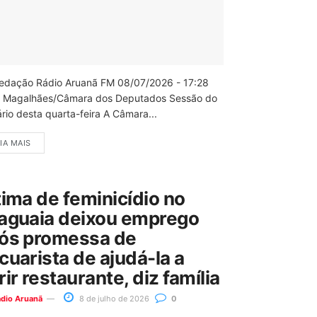
edação Rádio Aruanã FM 08/07/2026 - 17:28
 Magalhães/Câmara dos Deputados Sessão do
rio desta quarta-feira A Câmara...
IA MAIS
tima de feminicídio no
aguaia deixou emprego
ós promessa de
cuarista de ajudá-la a
rir restaurante, diz família
ádio Aruanã
8 de julho de 2026
0