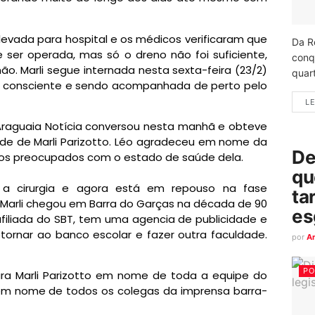
i levada para hospital e os médicos verificaram que
Da R
ser operada, mas só o dreno não foi suficiente,
conq
o. Marli segue internada nesta sexta-feira (23/2)
quart
á consciente e sendo acompanhada de perto pelo
LE
Araguaia Notícia conversou nesta manhã e obteve
de de Marli Parizotto. Léo agradeceu em nome da
De
dos preocupados com o estado de saúde dela.
qu
 a cirurgia e agora está em repouso na fase
ta
 Marli chegou em Barra do Garças na década de 90
es
iliada do SBT, tem uma agencia de publicidade e
ornar ao banco escolar e fazer outra faculdade.
por
A
PO
a Marli Parizotto em nome de toda a equipe do
 em nome de todos os colegas da imprensa barra-