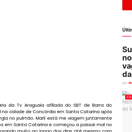
Últ
Su
no
va
da
por
A
ES
tária da Tv Araguaia afiliada do SBT de Barra do
l na cidade de Concórdia em Santa Catarina após
rgia no pulmão. Marli está me viagem juntamente
ília em Santa Catarina e começou a passar mal no
 piorando muito ao longo dos dias até mesmo com