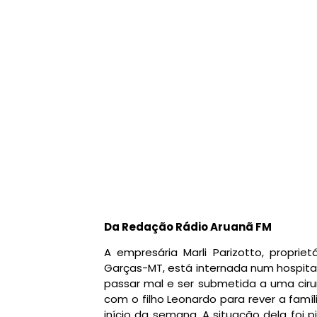
Da Redação Rádio Aruanã FM
A empresária Marli Parizotto, proprie
Garças-MT, está internada num hospita
passar mal e ser submetida a uma ciru
com o filho Leonardo para rever a fam
início da semana. A situação dela foi