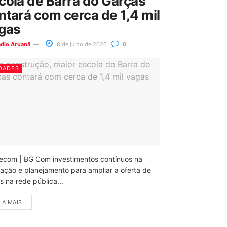
cola de Barra do Garças
ntará com cerca de 1,4 mil
gas
ádio Aruanã
8 de julho de 2026
0
DADES
ecom | BG Com investimentos contínuos na
ação e planejamento para ampliar a oferta de
 na rede pública...
IA MAIS