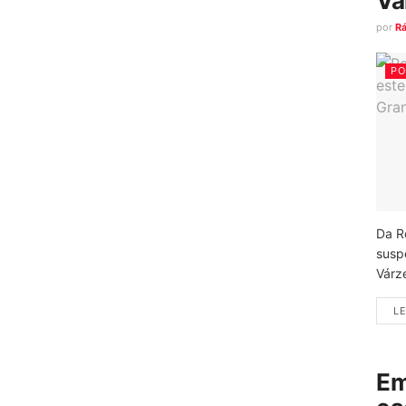
Vá
por
R
PO
Da R
susp
Várz
LE
Em