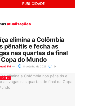
PUBLICIDADE
imas
atualizações
íça elimina a Colômbia
s pênaltis e fecha as
gas nas quartas de final
 Copa do Mundo
ruanã FM
8 de julho de 2026
0
PORTE