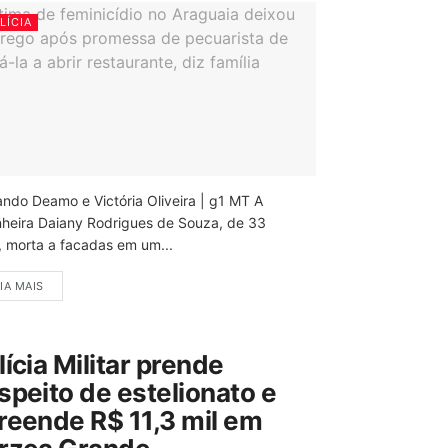
LÍCIA
ando Deamo e Victória Oliveira | g1 MT A
nheira Daiany Rodrigues de Souza, de 33
, morta a facadas em um...
IA MAIS
lícia Militar prende
speito de estelionato e
reende R$ 11,3 mil em