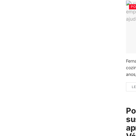
PO
Fern
cozi
anos
LE
Po
su
ap