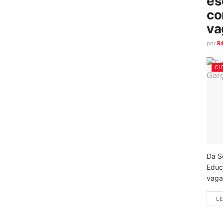
es
co
va
por
R
CI
Da S
Educ
vagas
LE