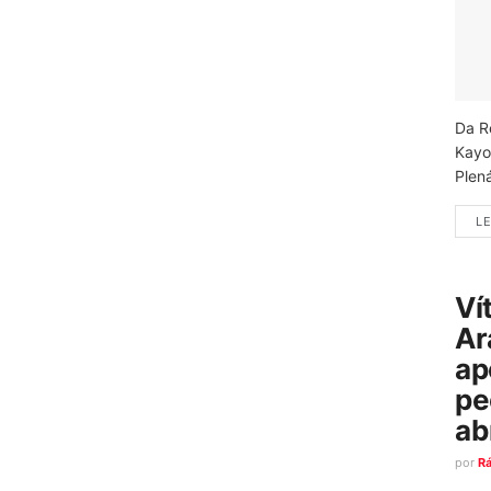
Da R
Kayo
Plená
LE
Ví
Ar
ap
pe
ab
por
R