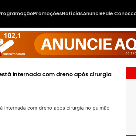
Programação
Promoções
Notícias
Anuncie
Fale Conosc
está internada com dreno após cirurgia