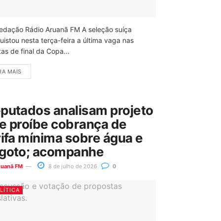
edação Rádio Aruanã FM A seleção suíça
uistou nesta terça-feira a última vaga nas
as de final da Copa...
IA MAIS
putados analisam projeto
e proíbe cobrança de
rifa mínima sobre água e
goto; acompanhe
ruanã FM
8 de julho de 2026
0
LÍTICA