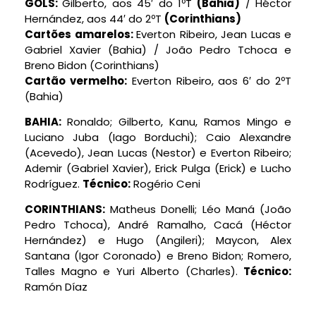
GOLS:
Gilberto, aos 45′ do 1ºT
(Bahia)
/ Héctor
Hernández, aos 44′ do 2ºT
(Corinthians)
Cartões amarelos:
Everton Ribeiro, Jean Lucas e
Gabriel Xavier (Bahia) / João Pedro Tchoca e
Breno Bidon (Corinthians)
Cartão vermelho:
Everton Ribeiro, aos 6′ do 2ºT
(Bahia)
BAHIA:
Ronaldo; Gilberto, Kanu, Ramos Mingo e
Luciano Juba (Iago Borduchi); Caio Alexandre
(Acevedo), Jean Lucas (Nestor) e Everton Ribeiro;
Ademir (Gabriel Xavier), Erick Pulga (Erick) e Lucho
Rodríguez.
Técnico:
Rogério Ceni
CORINTHIANS:
Matheus Donelli; Léo Maná (João
Pedro Tchoca), André Ramalho, Cacá (Héctor
Hernández) e Hugo (Angileri); Maycon, Alex
Santana (Igor Coronado) e Breno Bidon; Romero,
Talles Magno e Yuri Alberto (Charles).
Técnico:
Ramón Díaz