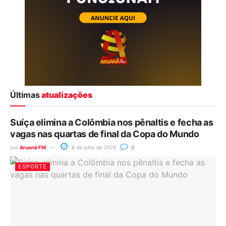
Últimas
atualizações
Suíça elimina a Colômbia nos pênaltis e fecha as
vagas nas quartas de final da Copa do Mundo
por
Aruanã FM
8 de julho de 2026
0
ESPORTE