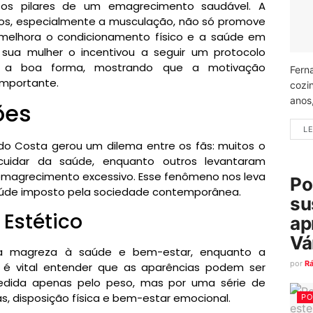
o os pilares de um emagrecimento saudável. A
ios, especialmente a musculação, não só promove
melhora o condicionamento físico e a saúde em
sua mulher o incentivou a seguir um protocolo
r a boa forma, mostrando que a motivação
Fern
importante.
cozi
anos
ões
LE
rdo Costa gerou um dilema entre os fãs: muitos o
uidar da saúde, enquanto outros levantaram
 emagrecimento excessivo. Esse fenômeno nos leva
Po
 saúde imposto pela sociedade contemporânea.
su
Estético
ap
Vá
ia magreza à saúde e bem-estar, enquanto a
por
R
 é vital entender que as aparências podem ser
dida apenas pelo peso, mas por uma série de
s, disposição física e bem-estar emocional.
PO