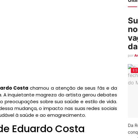
Su
no
va
da
por
A
ES
ardo Costa
chamou a atenção de seus fãs e da
a. A inquietante magreza do artista gerou debates
do preocupações sobre sua saúde e estilo de vida.
 dessa mudança, o impacto nas suas redes sociais
udável à saúde e ao emagrecimento.
de Eduardo Costa
Da R
conq