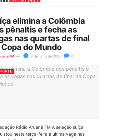
íça elimina a Colômbia
s pênaltis e fecha as
gas nas quartas de final
 Copa do Mundo
ruanã FM
8 de julho de 2026
0
PORTE
edação Rádio Aruanã FM A seleção suíça
uistou nesta terça-feira a última vaga nas