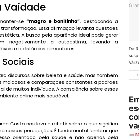
a Vaidade
 manter-se
“magro e bonitinho”
, destacando a
transformação. Essa afirmação levanta questões
stética. A busca pela aparência ideal pode gerar
tam negativamente a autoestima, levando a
eis e a distúrbios alimentares.
Da R
susp
 Sociais
Várz
para discursos sobre beleza e saúde, mas também
LE
s maldosos e comparações constantes a padrões
l de muitos indivíduos. A consciência sobre esses
mbiente online mais saudável.
Em
es
co
do Costa nos leva a refletir sobre o que significa
va
cia nossas percepções. É fundamental lembrar que
por
R
sso orientado pela saúde e não apenas pela