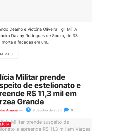
ando Deamo e Victória Oliveira | g1 MT A
nheira Daiany Rodrigues de Souza, de 33
, morta a facadas em um...
IA MAIS
lícia Militar prende
speito de estelionato e
reende R$ 11,3 mil em
rzea Grande
ádio Aruanã
8 de julho de 2026
0
LÍCIA