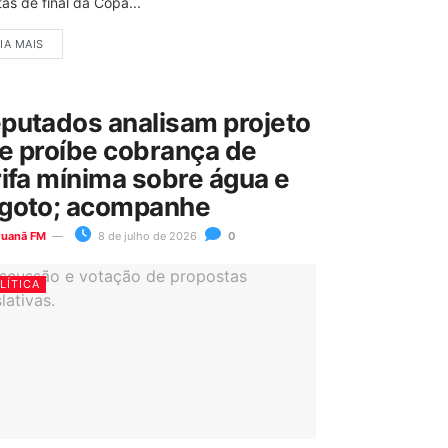
as de final da Copa...
IA MAIS
putados analisam projeto
e proíbe cobrança de
rifa mínima sobre água e
goto; acompanhe
ruanã FM
8 de julho de 2026
0
LÍTICA