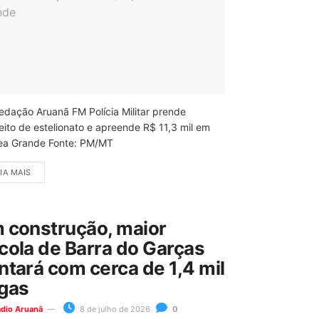
edação Aruanã FM Polícia Militar prende
eito de estelionato e apreende R$ 11,3 mil em
ea Grande Fonte: PM/MT
IA MAIS
 construção, maior
cola de Barra do Garças
ntará com cerca de 1,4 mil
gas
ádio Aruanã
8 de julho de 2026
0