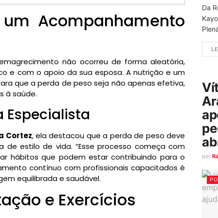
Da R
e um Acompanhamento
Kayo
Plená
LE
 emagrecimento não ocorreu de forma aleatória,
o e com o apoio da sua esposa. A nutrição e um
 para que a perda de peso seja não apenas efetiva,
Ví
s à saúde.
Ar
 Especialista
ap
pe
a Cortez
, ela destacou que a perda de peso deve
ab
 de estilo de vida. “Esse processo começa com
car hábitos que podem estar contribuindo para o
por
R
mento contínuo com profissionais capacitados é
em equilibrada e saudável.
PO
ação e Exercícios