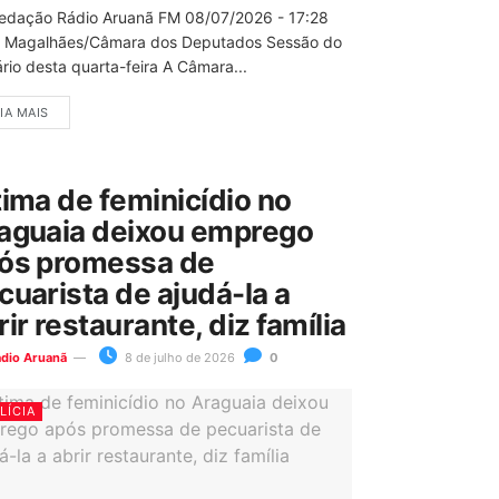
edação Rádio Aruanã FM 08/07/2026 - 17:28
 Magalhães/Câmara dos Deputados Sessão do
rio desta quarta-feira A Câmara...
IA MAIS
tima de feminicídio no
aguaia deixou emprego
ós promessa de
cuarista de ajudá-la a
rir restaurante, diz família
ádio Aruanã
8 de julho de 2026
0
LÍCIA