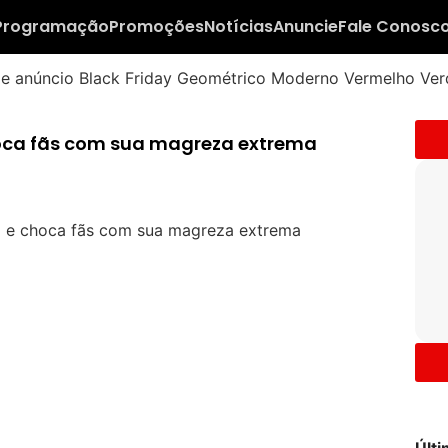
Programação
Promoções
Notícias
Anuncie
Fale Conosc
oca fãs com sua magreza extrema
Últ