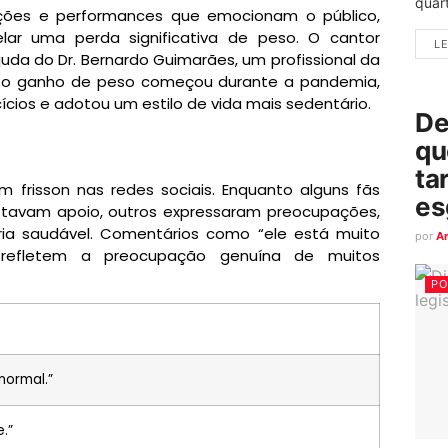
quart
ções e performances que emocionam o público,
lar uma perda significativa de peso. O cantor
LE
uda do Dr. Bernardo Guimarães, um profissional da
e, o ganho de peso começou durante a pandemia,
ícios e adotou um estilo de vida mais sedentário.
De
qu
ta
 frisson nas redes sociais. Enquanto alguns fãs
es
stavam apoio, outros expressaram preocupações,
ia saudável. Comentários como “ele está muito
por
A
 refletem a preocupação genuína de muitos
PO
normal.”
.”