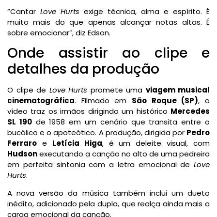
“Cantar
Love Hurts
exige técnica, alma e espírito. É
muito mais do que apenas alcançar notas altas. É
sobre emocionar”, diz Edson.
Onde assistir ao clipe e
detalhes da produção
O clipe de
Love Hurts
promete uma
viagem musical
cinematográfica
. Filmado em
São Roque (SP)
, o
vídeo traz os irmãos dirigindo um histórico
Mercedes
SL 190
de 1958 em um cenário que transita entre o
bucólico e o apoteótico. A produção, dirigida por
Pedro
Ferraro
e
Letícia Higa
, é um deleite visual, com
Hudson
executando a canção no alto de uma pedreira
em perfeita sintonia com a letra emocional de
Love
Hurts
.
A nova versão da música também inclui um dueto
inédito, adicionado pela dupla, que realça ainda mais a
carga emocional da canção.