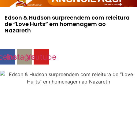
Edson & Hudson surpreendem com releitura
de “Love Hurts” em homenagem ao
Nazareth
cebook
Instagram
Youtube