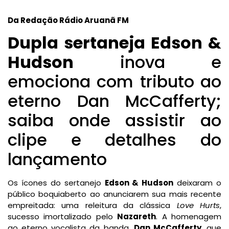
Da Redação Rádio Aruanã FM
Dupla sertaneja
Edson &
Hudson
inova e
emociona com tributo ao
eterno Dan McCafferty;
saiba onde assistir ao
clipe e detalhes do
lançamento
Os ícones do sertanejo
Edson & Hudson
deixaram o
público boquiaberto ao anunciarem sua mais recente
empreitada: uma releitura da clássica
Love Hurts
,
sucesso imortalizado pelo
Nazareth
. A homenagem
ao eterno vocalista da banda,
Dan McCafferty
, que