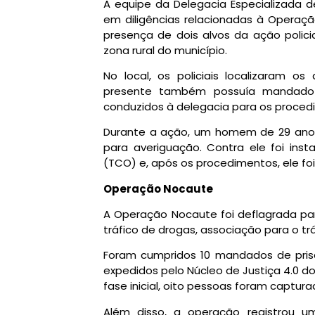
A equipe da Delegacia Especializada d
em diligências relacionadas à Opera
presença de dois alvos da ação polic
zona rural do município.
No local, os policiais localizaram o
presente também possuía mandado d
conduzidos à delegacia para os procedi
Durante a ação, um homem de 29 anos
para averiguação. Contra ele foi ins
(TCO) e, após os procedimentos, ele foi
Operação Nocaute
A Operação Nocaute foi deflagrada par
tráfico de drogas, associação para o trá
Foram cumpridos 10 mandados de pri
expedidos pelo Núcleo de Justiça 4.0 d
fase inicial, oito pessoas foram captura
Além disso, a operação registrou u