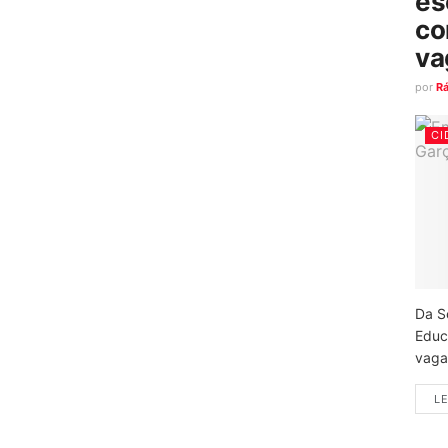
es
co
va
por
R
CI
Da S
Educ
vagas
LE