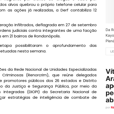
s alvos quebrou o próprio telefone celular para
m as ações já realizadas, a Derf contabiliza 12
ração Infiltrados, deflagrada em 27 de setembro
Da R
dens judiciais contra integrantes de uma facção
Kayo
 em 21 bairros de Rondonópolis.
Plená
etapa possibilitaram o aprofundamento das
efetuadas nesta semana.
LE
es da Rede Nacional de Unidades Especializadas
Ví
Criminosas (Renorcrim), que reúne delegados
Ar
 e promotores públicos dos 26 estados e Distrito
ap
io da Justiça e Segurança Pública, por meio da
pe
s Integradas (DIOPI) da Secretaria Nacional de
açar estratégias de inteligência de combate de
ab
por
R