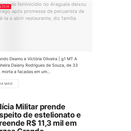
LÍCIA
ando Deamo e Victória Oliveira | g1 MT A
nheira Daiany Rodrigues de Souza, de 33
, morta a facadas em um...
IA MAIS
lícia Militar prende
speito de estelionato e
reende R$ 11,3 mil em