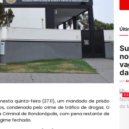
Últ
Su
no
va
da
por
A
ES
, nesta quinta-feira (27.11), um mandado de prisão
os, condenada pelo crime de tráfico de drogas. O
 Criminal de Rondonópolis, com pena restante de
egime fechado.