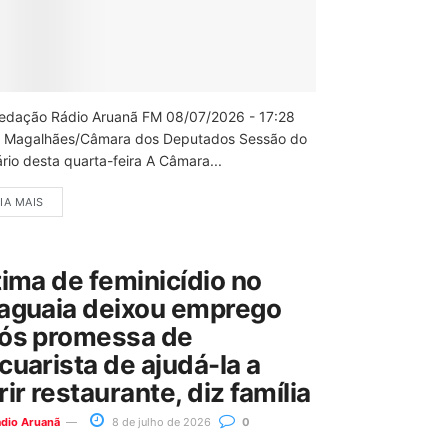
edação Rádio Aruanã FM 08/07/2026 - 17:28
 Magalhães/Câmara dos Deputados Sessão do
rio desta quarta-feira A Câmara...
IA MAIS
tima de feminicídio no
aguaia deixou emprego
ós promessa de
cuarista de ajudá-la a
rir restaurante, diz família
ádio Aruanã
8 de julho de 2026
0