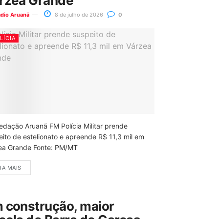
rzea Grande
ádio Aruanã
8 de julho de 2026
0
LÍCIA
edação Aruanã FM Polícia Militar prende
eito de estelionato e apreende R$ 11,3 mil em
ea Grande Fonte: PM/MT
IA MAIS
 construção, maior