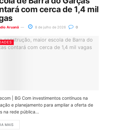
cola de Barra do Garças
ntará com cerca de 1,4 mil
gas
ádio Aruanã
8 de julho de 2026
0
DADES
ecom | BG Com investimentos contínuos na
ação e planejamento para ampliar a oferta de
 na rede pública...
IA MAIS