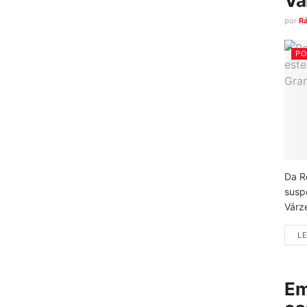
Vá
por
R
PO
Da R
susp
Várz
LE
Em