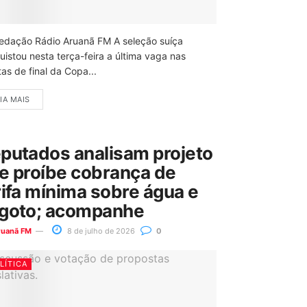
edação Rádio Aruanã FM A seleção suíça
uistou nesta terça-feira a última vaga nas
as de final da Copa...
IA MAIS
putados analisam projeto
e proíbe cobrança de
rifa mínima sobre água e
goto; acompanhe
ruanã FM
8 de julho de 2026
0
LÍTICA