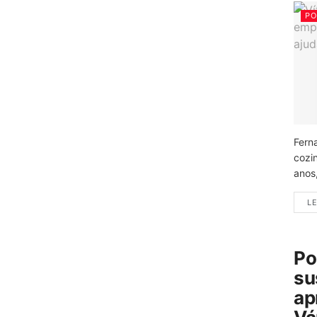
PO
Fern
cozi
anos
LE
Po
su
ap