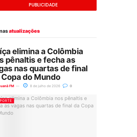
PUBLICIDADE
imas
atualizações
íça elimina a Colômbia
s pênaltis e fecha as
gas nas quartas de final
 Copa do Mundo
ruanã FM
8 de julho de 2026
0
PORTE