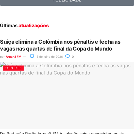
Últimas
atualizações
Suíça elimina a Colômbia nos pênaltis e fecha as
vagas nas quartas de final da Copa do Mundo
por
Aruanã FM
8 de julho de 2026
0
ESPORTE
Da Redação Rádio Aruanã FM A seleção suíça conquistou nesta