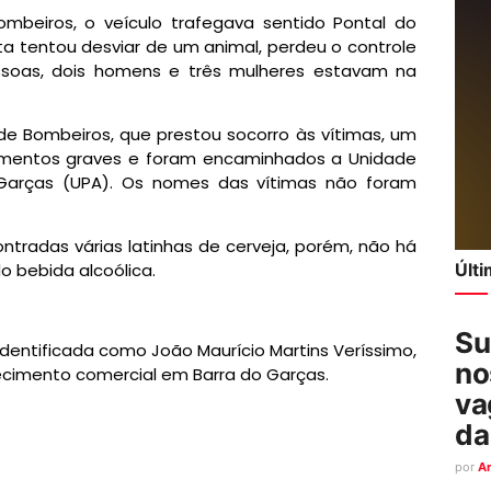
beiros, o veículo trafegava sentido Pontal do
ta tentou desviar de um animal, perdeu o controle
essoas, dois homens e três mulheres estavam na
e Bombeiros, que prestou socorro às vítimas, um
imentos graves e foram encaminhados a Unidade
Garças (UPA). Os nomes das vítimas não foram
ntradas várias latinhas de cerveja, porém, não há
Últ
o bebida alcoólica.
Su
identificada como João Maurício Martins Veríssimo,
no
ecimento comercial em Barra do Garças.
va
da
por
A