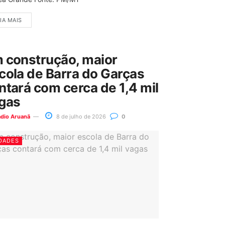
IA MAIS
 construção, maior
cola de Barra do Garças
ntará com cerca de 1,4 mil
gas
ádio Aruanã
8 de julho de 2026
0
DADES