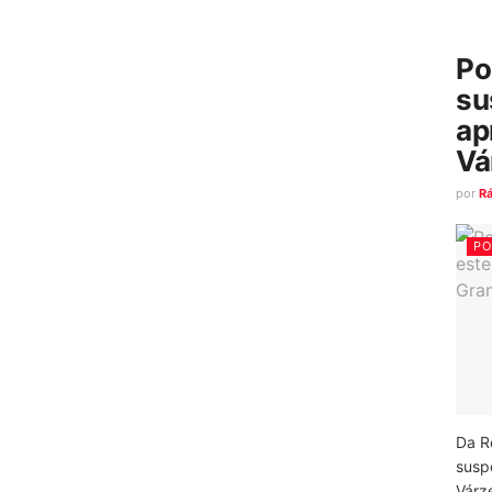
Po
su
ap
Vá
por
R
PO
Da R
susp
Várz