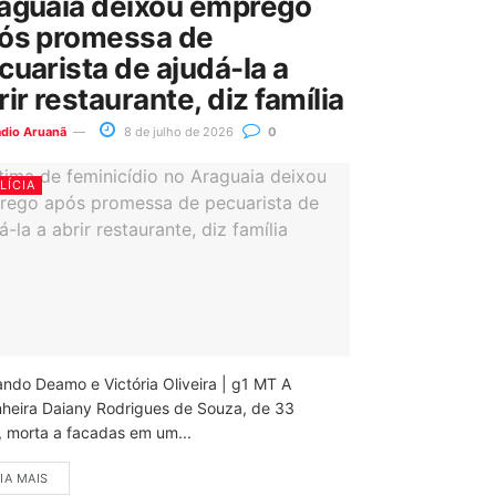
aguaia deixou emprego
ós promessa de
cuarista de ajudá-la a
rir restaurante, diz família
ádio Aruanã
8 de julho de 2026
0
LÍCIA
ando Deamo e Victória Oliveira | g1 MT A
nheira Daiany Rodrigues de Souza, de 33
, morta a facadas em um...
IA MAIS