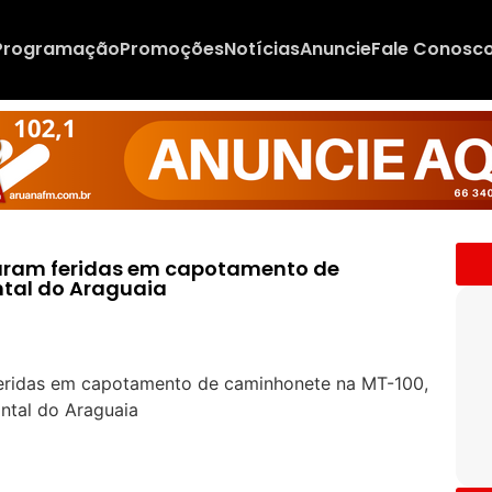
Programação
Promoções
Notícias
Anuncie
Fale Conosc
caram feridas em capotamento de
tal do Araguaia