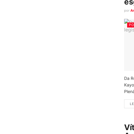
es
por
A
PO
Da R
Kayo
Plená
LE
Ví