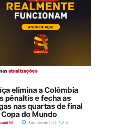
imas
atualizações
íça elimina a Colômbia
s pênaltis e fecha as
gas nas quartas de final
 Copa do Mundo
ruanã FM
8 de julho de 2026
0