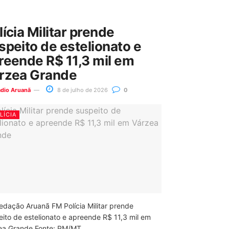
lícia Militar prende
speito de estelionato e
reende R$ 11,3 mil em
rzea Grande
ádio Aruanã
8 de julho de 2026
0
LÍCIA
edação Aruanã FM Polícia Militar prende
eito de estelionato e apreende R$ 11,3 mil em
ea Grande Fonte: PM/MT