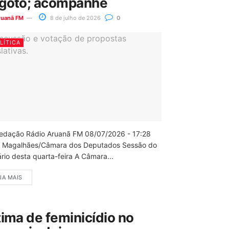
goto; acompanhe
ruanã FM
8 de julho de 2026
0
LÍTICA
edação Rádio Aruanã FM 08/07/2026 - 17:28
 Magalhães/Câmara dos Deputados Sessão do
rio desta quarta-feira A Câmara...
IA MAIS
tima de feminicídio no