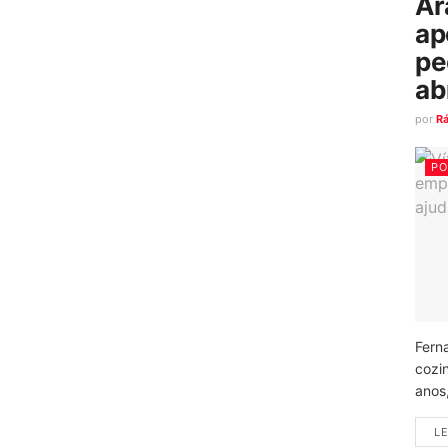
Ar
ap
pe
ab
por
R
PO
Fern
cozi
anos
LE