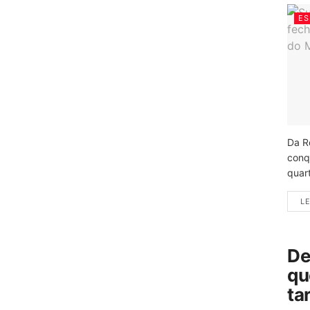
ES
Da R
conq
quart
LE
De
qu
ta