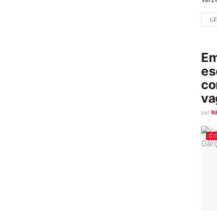
LE
Em
es
co
va
por
R
CI