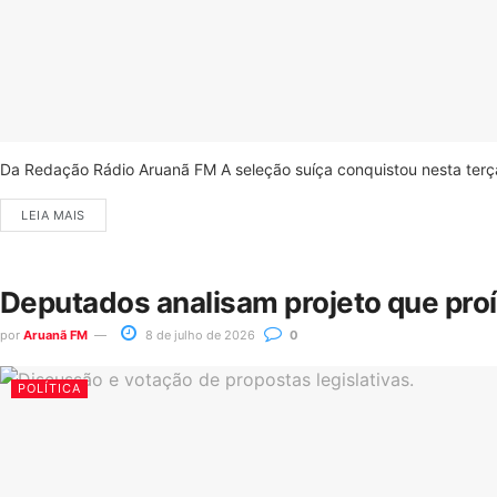
Da Redação Rádio Aruanã FM A seleção suíça conquistou nesta terça-
LEIA MAIS
Deputados analisam projeto que pro
por
Aruanã FM
8 de julho de 2026
0
POLÍTICA