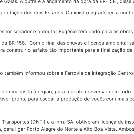
e Goiás. A outra é a andamento da obra da BR-158”, disse 
 a produção dos dois Estados. O ministro agradeceu a contr
 senhor senador e o doutor Eugênio têm dado para as obras
 da BR-158. “Com o final das chuvas e licença ambiental s
 construir o asfalto tão importante para a finalização da 
lho também informou sobre a Ferrovia de Integração Centro
do uma visita à região, para a gente conversar com todo 
estiver pronta para escoar a produção de vocês com mais c
 Transportes (DNTI) e a Infra SA, obtiveram licença de in
para ligar Porto Alegre do Norte a Alto Boa Vista. Ambos