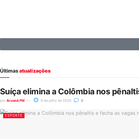
Últimas
atualizações
Suíça elimina a Colômbia nos pênalt
por
Aruanã FM
8 de julho de 2026
0
ESPORTE