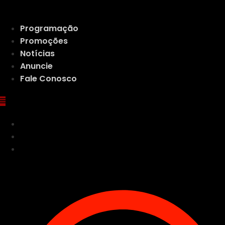
Ir
para
Programação
o
Promoções
conteúdo
Notícias
Anuncie
Fale Conosco