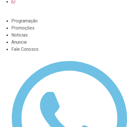
Scroll
Up
Programação
Promoções
Noticias
Anuncie
Fale Conosco