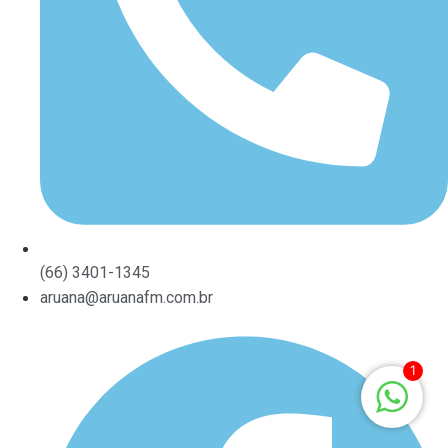
(66) 3401-1345
aruana@aruanafm.com.br
1