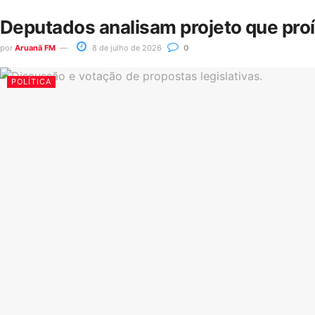
Deputados analisam projeto que pro
por
Aruanã FM
8 de julho de 2026
0
POLÍTICA