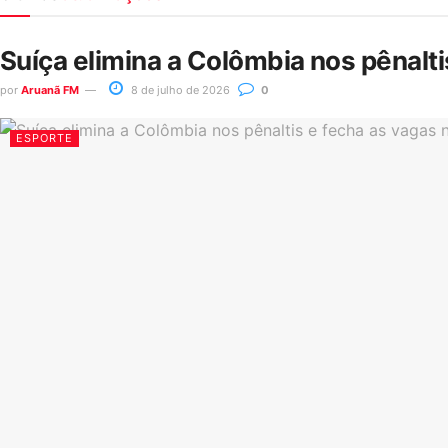
Suíça elimina a Colômbia nos pênalt
por
Aruanã FM
8 de julho de 2026
0
ESPORTE