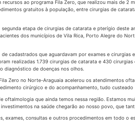
recursos ao programa Fila Zero, que realizou mais de 2 mi
dimentos gratuitos à população, entre cirurgias de catarata
, a segunda etapa de cirurgias de catarata e pterígio deste
ientes dos municípios de Vila Rica, Porto Alegre do Nort
a de cadastrados que aguardavam por exames e cirurgias el
oram realizadas 1.739 cirurgias de catarata e 430 cirurgia
 o diagnóstico de doenças nos olhos.
la Zero no Norte-Araguaia acelerou os atendimentos oftal
cedimento cirúrgico e do acompanhamento, tudo custeado 
e oftalmologia que ainda temos nessa região. Estamos muito
 investimentos na saúde chegarão ao nosso povo, que tanto
ivas, exames, consultas e outros procedimentos em todo o e