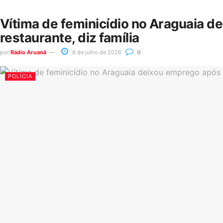
Vítima de feminicídio no Araguaia d
restaurante, diz família
por
Rádio Aruanã
8 de julho de 2026
0
POLÍCIA