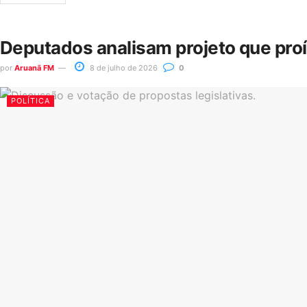
Deputados analisam projeto que pro
por
Aruanã FM
8 de julho de 2026
0
POLÍTICA