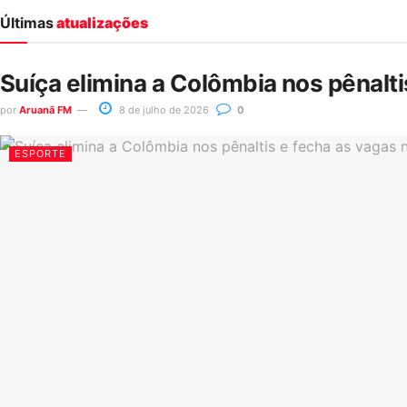
Últimas
atualizações
Suíça elimina a Colômbia nos pênalt
por
Aruanã FM
8 de julho de 2026
0
ESPORTE