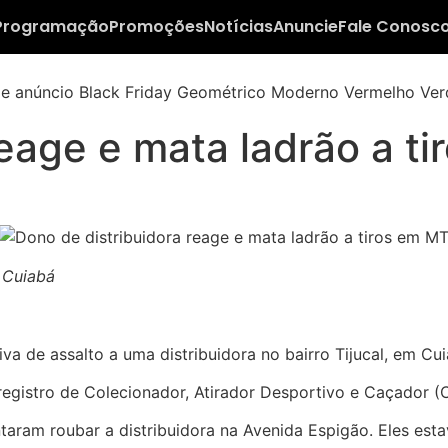
Programação
Promoções
Notícias
Anuncie
Fale Conosc
reage e mata ladrão a t
m Cuiabá
a de assalto a uma distribuidora no bairro Tijucal, em Cuia
registro de Colecionador, Atirador Desportivo e Caçador (
ntaram roubar a distribuidora na Avenida Espigão. Eles e