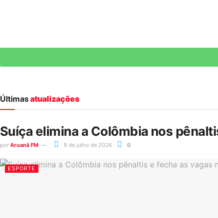
Últimas
atualizações
Suíça elimina a Colômbia nos pênalt
por
Aruanã FM
8 de julho de 2026
0
ESPORTE