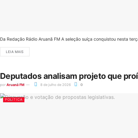
Da Redação Rádio Aruanã FM A seleção suíça conquistou nesta terça-
LEIA MAIS
Deputados analisam projeto que pro
por
Aruanã FM
8 de julho de 2026
0
POLÍTICA