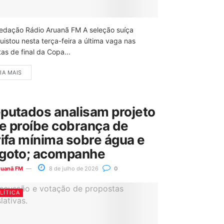
edação Rádio Aruanã FM A seleção suíça
uistou nesta terça-feira a última vaga nas
as de final da Copa...
IA MAIS
putados analisam projeto
e proíbe cobrança de
rifa mínima sobre água e
goto; acompanhe
ruanã FM
8 de julho de 2026
0
LÍTICA