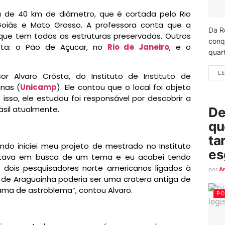
 de 40 km de diâmetro, que é cortada pelo Rio
Goiás e Mato Grosso. A professora conta que a
Da R
ue tem todas as estruturas preservadas. Outros
conq
lista: o Pão de Açucar, no
Rio de Janeiro
, e o
quart
LE
sor Alvaro Crósta, do Instituto de Instituto de
nas (
Unicamp
). Ele contou que o local foi objeto
sso, ele estudou foi responsável por descobrir a
asil atualmente.
De
qu
ta
do iniciei meu projeto de mestrado no Instituto
es
 estava em busca de um tema e eu acabei tendo
dois pesquisadores norte americanos ligados à
por
A
de Araguainha poderia ser uma cratera antiga de
ma de astroblema”, contou Alvaro.
PO