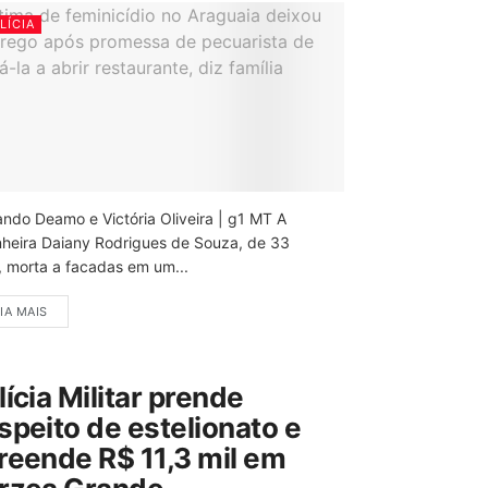
LÍCIA
ando Deamo e Victória Oliveira | g1 MT A
nheira Daiany Rodrigues de Souza, de 33
, morta a facadas em um...
IA MAIS
lícia Militar prende
speito de estelionato e
reende R$ 11,3 mil em