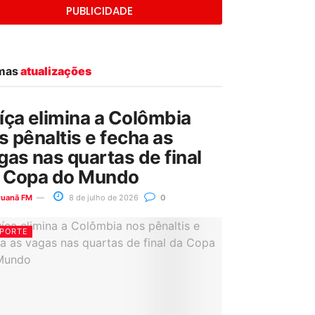
PUBLICIDADE
imas
atualizações
íça elimina a Colômbia
s pênaltis e fecha as
gas nas quartas de final
 Copa do Mundo
ruanã FM
8 de julho de 2026
0
PORTE