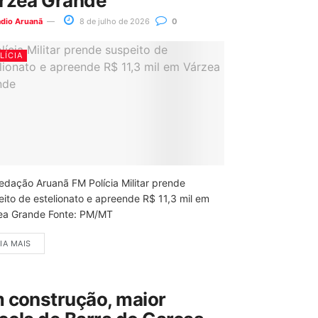
rzea Grande
ádio Aruanã
8 de julho de 2026
0
LÍCIA
edação Aruanã FM Polícia Militar prende
eito de estelionato e apreende R$ 11,3 mil em
ea Grande Fonte: PM/MT
IA MAIS
 construção, maior