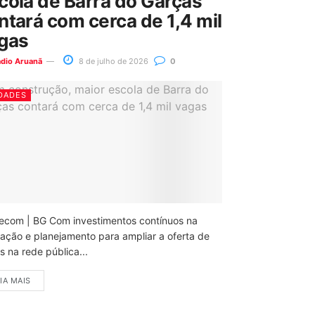
cola de Barra do Garças
ntará com cerca de 1,4 mil
gas
ádio Aruanã
8 de julho de 2026
0
DADES
ecom | BG Com investimentos contínuos na
ação e planejamento para ampliar a oferta de
 na rede pública...
IA MAIS