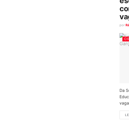
es
co
va
por
R
CI
Da S
Educ
vagas
LE