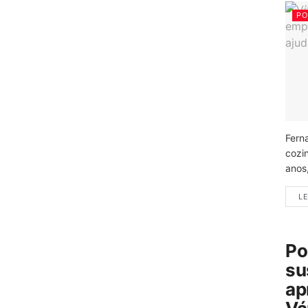
PO
Fern
cozi
anos
LE
Po
su
ap