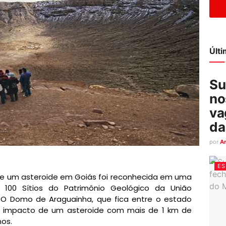
Últ
Su
no
va
da
por
A
ES
e um asteroide em Goiás foi reconhecida em uma
os 100 Sítios do Patrimônio Geológico da União
. O Domo de Araguainha, que fica entre o estado
elo impacto de um asteroide com mais de 1 km de
nos.