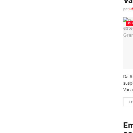
Vá
por
R
PO
Da R
susp
Várz
LE
Em