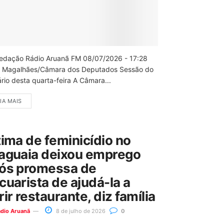
edação Rádio Aruanã FM 08/07/2026 - 17:28
 Magalhães/Câmara dos Deputados Sessão do
rio desta quarta-feira A Câmara...
IA MAIS
tima de feminicídio no
aguaia deixou emprego
ós promessa de
cuarista de ajudá-la a
rir restaurante, diz família
ádio Aruanã
8 de julho de 2026
0