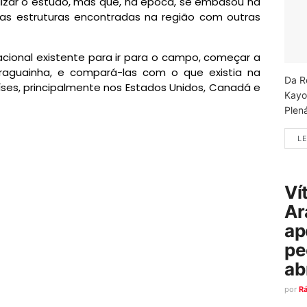
alizar o estudo, mas que, na época, se embasou na
r as estruturas encontradas na região com outras
nacional existente para ir para o campo, começar a
aguainha, e compará-las com o que existia na
Da R
aíses, principalmente nos Estados Unidos, Canadá e
Kayo
Plená
LE
Ví
Ar
ap
pe
ab
por
R