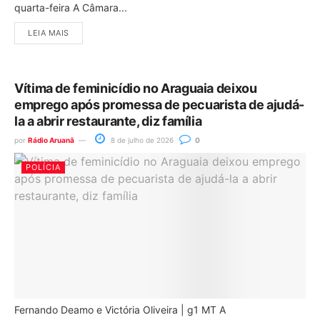
quarta-feira A Câmara...
LEIA MAIS
Vítima de feminicídio no Araguaia deixou
emprego após promessa de pecuarista de ajudá-
la a abrir restaurante, diz família
por
Rádio Aruanã
8 de julho de 2026
0
POLÍCIA
Fernando Deamo e Victória Oliveira | g1 MT A