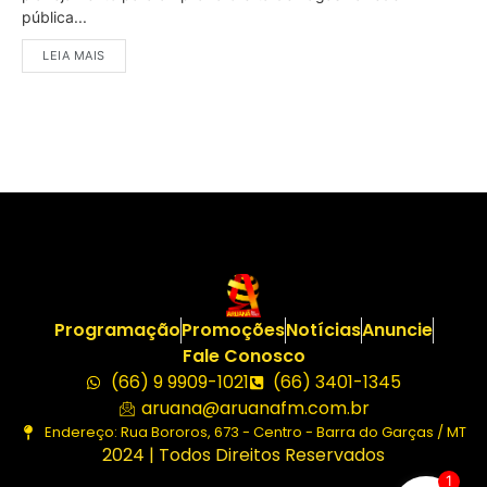
pública...
LEIA MAIS
Programação
Promoções
Notícias
Anuncie
Fale Conosco
(66) 9 9909-1021
(66) 3401-1345
aruana@aruanafm.com.br
Endereço: Rua Bororos, 673 - Centro - Barra do Garças / MT
2024 | Todos Direitos Reservados
1