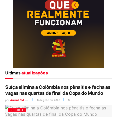
Últimas
atualizações
Suíça elimina a Colômbia nos pênaltis e fecha as
vagas nas quartas de final da Copa do Mundo
por
Aruanã FM
8 de julho de 2026
0
ESPORTE