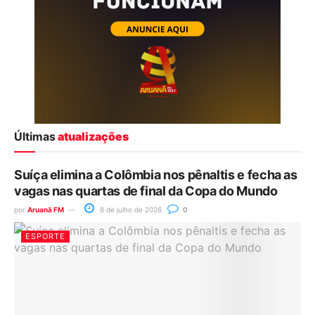
Últimas
atualizações
Suíça elimina a Colômbia nos pênaltis e fecha as
vagas nas quartas de final da Copa do Mundo
por
Aruanã FM
8 de julho de 2026
0
ESPORTE