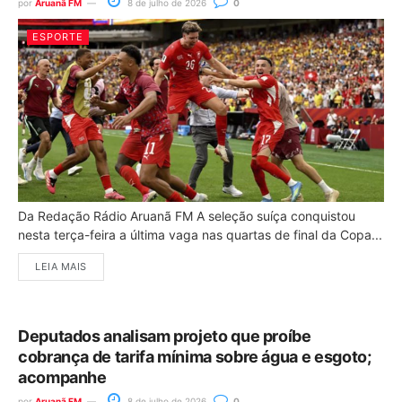
por
Aruanã FM
8 de julho de 2026
0
ESPORTE
Da Redação Rádio Aruanã FM A seleção suíça conquistou
nesta terça-feira a última vaga nas quartas de final da Copa...
LEIA MAIS
Deputados analisam projeto que proíbe
cobrança de tarifa mínima sobre água e esgoto;
acompanhe
por
Aruanã FM
8 de julho de 2026
0