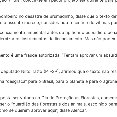
beiro no desastre de Brumadinho, disse que o texto dever
e o assunto merece, considerando o cenário de vítimas por
icenciamento ambiental antes de tipificar o ecocídio e pen
ernizar os instrumentos de licenciamento. Mas não podemos
mento é uma fraude autorizada. “Tentam aprovar um absurdo
deputado Nilto Tatto (PT-SP), afirmou que o texto não res
a “desgraça” para o Brasil, para o planeta e para o agron
roposta ser votada no Dia de Proteção às Florestas, comem
 ser o “guardião das florestas e dos animais, escolhido pa
omo se querem aprovar aqui”, disse Alencar.