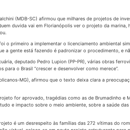
lchini (MDB-SC) afirmou que milhares de projetos de inve
uem duvida vai em Florianópolis ver o projeto da marina,
ou.
oi o primeiro a implementar o licenciamento ambiental sim
que a gente está fazendo é padronizar o procedimento, e não
ria, deputado Pedro Lupion (PP-PR), várias obras ferroviá
s para o Brasil “crescer e desenvolver como merece”.
blicanos-MG), afirmou que o texto deixa clara a preocup
rojeto for aprovado, tragédias como as de Brumadinho e M
tudo e impacto sobre o meio ambiente, sobre a saúde das pe
ojeto é um desrespeito às famílias das 272 vítimas do r
o virtual, coloca-se em pauta projeto estruturante para po