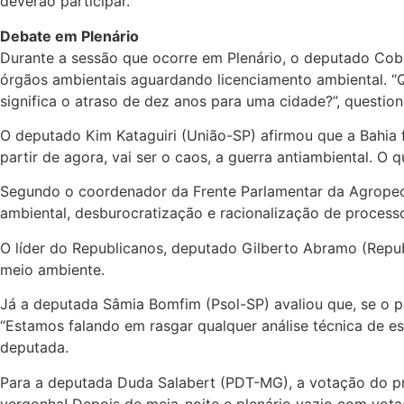
deverão participar.
Debate em Plenário
Durante a sessão que ocorre em Plenário, o deputado Coba
órgãos ambientais aguardando licenciamento ambiental. “Q
significa o atraso de dez anos para uma cidade?”, question
O deputado Kim Kataguiri (União-SP) afirmou que a Bahia f
partir de agora, vai ser o caos, a guerra antiambiental. O 
Segundo o coordenador da Frente Parlamentar da Agropecuá
ambiental, desburocratização e racionalização de processo
O líder do Republicanos, deputado Gilberto Abramo (Repu
meio ambiente.
Já a deputada Sâmia Bomfim (Psol-SP) avaliou que, se o p
“Estamos falando em rasgar qualquer análise técnica de es
deputada.
Para a deputada Duda Salabert (PDT-MG), a votação do pr
vergonha! Depois de meia-noite e plenário vazio com votaçã