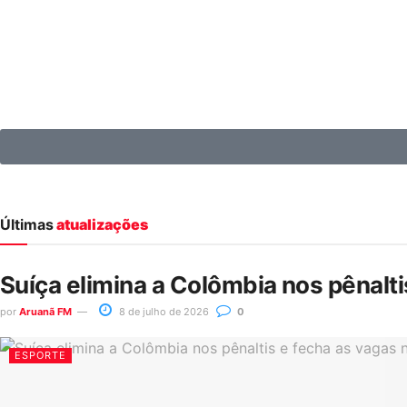
Últimas
atualizações
Suíça elimina a Colômbia nos pênalt
por
Aruanã FM
8 de julho de 2026
0
ESPORTE