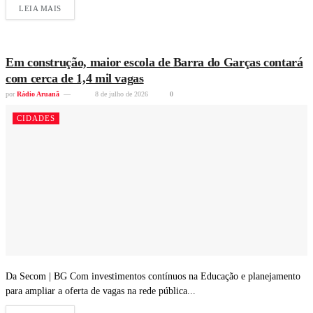
LEIA MAIS
Em construção, maior escola de Barra do Garças contará
com cerca de 1,4 mil vagas
por
Rádio Aruanã
8 de julho de 2026
0
CIDADES
Da Secom | BG Com investimentos contínuos na Educação e planejamento
para ampliar a oferta de vagas na rede pública...