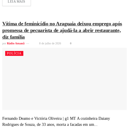
LEIA MAIS
Vítima de feminicídio no Araguaia deixou emprego após
promessa de pecuarista de ajudá-la a abrir restaurante,
diz família
por
Rádio Aruanã
8 de julho de 2026
0
POLÍCIA
Fernando Deamo e Victória Oliveira | g1 MT A cozinheira Daiany
Rodrigues de Souza, de 33 anos, morta a facadas em um...