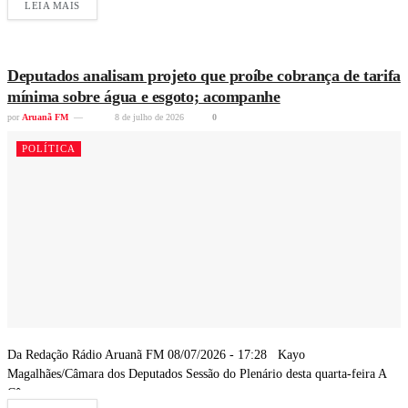
LEIA MAIS
Deputados analisam projeto que proíbe cobrança de tarifa
mínima sobre água e esgoto; acompanhe
por
Aruanã FM
8 de julho de 2026
0
POLÍTICA
Da Redação Rádio Aruanã FM 08/07/2026 - 17:28 Kayo
Magalhães/Câmara dos Deputados Sessão do Plenário desta quarta-feira A
Câmara...