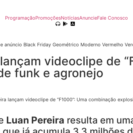
Programação
Promoções
Notícias
Anuncie
Fale Conosco
 lançam videoclipe de 
de funk e agronejo
e
Luan Pereira
resulta em uma
, que já acumula 3,3 milhões