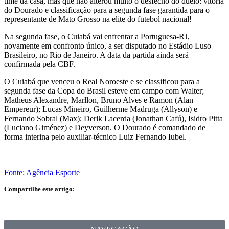
time da casa, mas que não alterou muito o desfecho do duelo: vitória
do Dourado e classificação para a segunda fase garantida para o
representante de Mato Grosso na elite do futebol nacional!
Na segunda fase, o Cuiabá vai enfrentar a Portuguesa-RJ,
novamente em confronto único, a ser disputado no Estádio Luso
Brasileiro, no Rio de Janeiro. A data da partida ainda será
confirmada pela CBF.
O Cuiabá que venceu o Real Noroeste e se classificou para a
segunda fase da Copa do Brasil esteve em campo com Walter;
Matheus Alexandre, Marllon, Bruno Alves e Ramon (Alan
Empereur); Lucas Mineiro, Guilherme Madruga (Allyson) e
Fernando Sobral (Max); Derik Lacerda (Jonathan Cafú), Isidro Pitta
(Luciano Giménez) e Deyverson. O Dourado é comandado de
forma interina pelo auxiliar-técnico Luiz Fernando Iubel.
Fonte: Agência Esporte
Compartilhe este artigo: