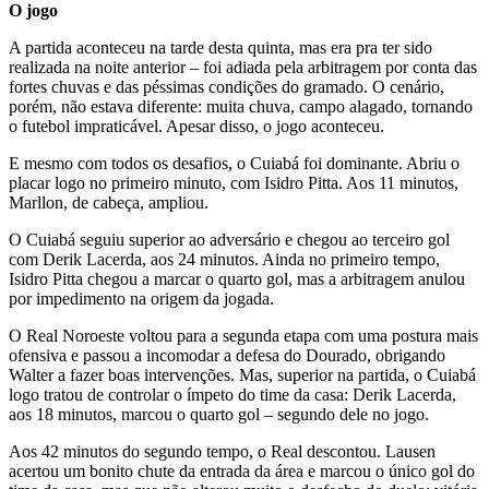
O jogo
A partida aconteceu na tarde desta quinta, mas era pra ter sido
realizada na noite anterior – foi adiada pela arbitragem por conta das
fortes chuvas e das péssimas condições do gramado. O cenário,
porém, não estava diferente: muita chuva, campo alagado, tornando
o futebol impraticável. Apesar disso, o jogo aconteceu.
E mesmo com todos os desafios, o Cuiabá foi dominante. Abriu o
placar logo no primeiro minuto, com Isidro Pitta. Aos 11 minutos,
Marllon, de cabeça, ampliou.
O Cuiabá seguiu superior ao adversário e chegou ao terceiro gol
com Derik Lacerda, aos 24 minutos. Ainda no primeiro tempo,
Isidro Pitta chegou a marcar o quarto gol, mas a arbitragem anulou
por impedimento na origem da jogada.
O Real Noroeste voltou para a segunda etapa com uma postura mais
ofensiva e passou a incomodar a defesa do Dourado, obrigando
Walter a fazer boas intervenções. Mas, superior na partida, o Cuiabá
logo tratou de controlar o ímpeto do time da casa: Derik Lacerda,
aos 18 minutos, marcou o quarto gol – segundo dele no jogo.
Aos 42 minutos do segundo tempo, o Real descontou. Lausen
acertou um bonito chute da entrada da área e marcou o único gol do