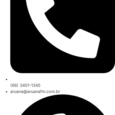
(66) 3401-1345
aruana@aruanafm.com.br