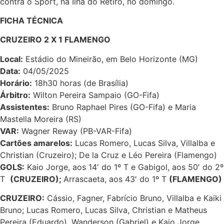
contra o Sport, na Ilha do Retiro, no domingo.
FICHA TÉCNICA
CRUZEIRO 2 X 1 FLAMENGO
Local:
Estádio do Mineirão, em Belo Horizonte (MG)
Data:
04/05/2025
Horário:
18h30 horas (de Brasília)
Árbitro:
Wilton Pereira Sampaio (GO-Fifa)
Assistentes:
Bruno Raphael Pires (GO-Fifa) e Maria
Mastella Moreira (RS)
VAR:
Wagner Reway (PB-VAR-Fifa)
Cartões amarelos:
Lucas Romero, Lucas Silva, Villalba e
Christian (Cruzeiro); De la Cruz e Léo Pereira (Flamengo)
GOLS
:
Kaio Jorge, aos 14′ do 1º T e Gabigol, aos 50′ do 2º
T
(CRUZEIRO);
Arrascaeta, aos 43′ do 1º T
(FLAMENGO)
CRUZEIRO:
Cássio, Fagner, Fabrício Bruno, Villalba e Kaiki
Bruno; Lucas Romero, Lucas Silva, Christian e Matheus
Pereira (Eduardo), Wanderson (Gabriel) e Kaio Jorge