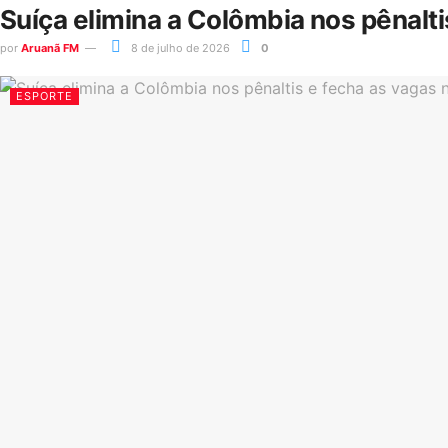
Suíça elimina a Colômbia nos pênalt
por
Aruanã FM
8 de julho de 2026
0
ESPORTE