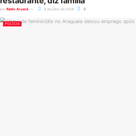
restaurante, diz família
por
Rádio Aruanã
8 de julho de 2026
0
POLÍCIA