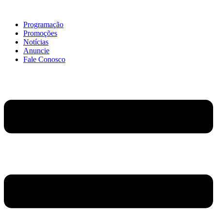
Ir
para
Programação
o
Promoções
conteúdo
Notícias
Anuncie
Fale Conosco