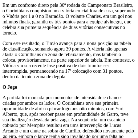
Em um confronto direto pela 30ª rodada do Campeonato Brasileiro,
o Corinthians conquistou uma vitória crucial fora de casa, superando
o Vitória por 1 a 0 no Barradão. O volante Charles, em um gol nos
minutos finais, garantiu os três pontos para a equipe alvinegra, que
celebra sua primeira sequência de duas vitórias consecutivas no
torneio.
Com este resultado, o Timão avança para a nona posição na tabela
de classificação, somando agora 39 pontos. A vitória não apenas
afasta o Corinthians da zona de rebaixamento, mas também o
coloca, provisoriamente, na parte superior da tabela. Em contraste, o
Vitória viu sua recente fase positiva de dois triunfos ser
interrompida, permanecendo na 17ª colocação com 31 pontos,
dentro da temida zona de degola.
O Jogo
A partida foi marcada por momentos de intensidade e chances
criadas por ambos os lados. O Corinthians teve sua primeira
oportunidade de abrir o placar logo aos oito minutos, com Yuri
Alberto, que, após receber passe em profundidade de Garro, teve
sua finalização desviada pela zaga. Na sequência, um escanteio
cobrado por Memphis resultou em uma intervenção de Lucas
Arcanjo e um chute na sobra de Carrillo, defendido novamente pelo
goleiro, embora o lance tenha sido invalidado por uma falta no