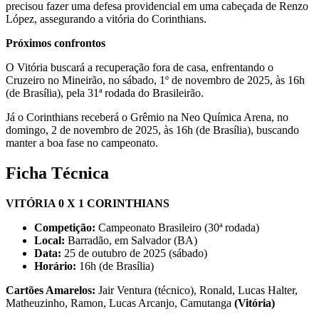
precisou fazer uma defesa providencial em uma cabeçada de Renzo
López, assegurando a vitória do Corinthians.
Próximos confrontos
O Vitória buscará a recuperação fora de casa, enfrentando o
Cruzeiro no Mineirão, no sábado, 1º de novembro de 2025, às 16h
(de Brasília), pela 31ª rodada do Brasileirão.
Já o Corinthians receberá o Grêmio na Neo Química Arena, no
domingo, 2 de novembro de 2025, às 16h (de Brasília), buscando
manter a boa fase no campeonato.
Ficha Técnica
VITÓRIA 0 X 1 CORINTHIANS
Competição:
Campeonato Brasileiro (30ª rodada)
Local:
Barradão, em Salvador (BA)
Data:
25 de outubro de 2025 (sábado)
Horário:
16h (de Brasília)
Cartões Amarelos
:
Jair Ventura (técnico), Ronald, Lucas Halter,
Matheuzinho, Ramon, Lucas Arcanjo, Camutanga
(Vitória)