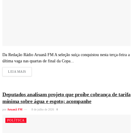
Da Redação Rádio Aruanã FM A seleção suíça conquistou nesta terça-feira a
última vaga nas quartas de final da Copa...
LEIA MAIS
Deputados analisam projeto que proíbe cobrança de tarifa
mínima sobre água e esgoto; acompanhe
por
Aruanã FM
8 de julho de 2026
0
POLÍTICA