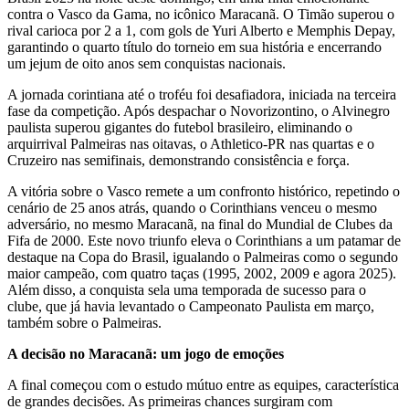
contra o Vasco da Gama, no icônico Maracanã. O Timão superou o
rival carioca por 2 a 1, com gols de Yuri Alberto e Memphis Depay,
garantindo o quarto título do torneio em sua história e encerrando
um jejum de oito anos sem conquistas nacionais.
A jornada corintiana até o troféu foi desafiadora, iniciada na terceira
fase da competição. Após despachar o Novorizontino, o Alvinegro
paulista superou gigantes do futebol brasileiro, eliminando o
arquirrival Palmeiras nas oitavas, o Athletico-PR nas quartas e o
Cruzeiro nas semifinais, demonstrando consistência e força.
A vitória sobre o Vasco remete a um confronto histórico, repetindo o
cenário de 25 anos atrás, quando o Corinthians venceu o mesmo
adversário, no mesmo Maracanã, na final do Mundial de Clubes da
Fifa de 2000. Este novo triunfo eleva o Corinthians a um patamar de
destaque na Copa do Brasil, igualando o Palmeiras como o segundo
maior campeão, com quatro taças (1995, 2002, 2009 e agora 2025).
Além disso, a conquista sela uma temporada de sucesso para o
clube, que já havia levantado o Campeonato Paulista em março,
também sobre o Palmeiras.
A decisão no Maracanã: um jogo de emoções
A final começou com o estudo mútuo entre as equipes, característica
de grandes decisões. As primeiras chances surgiram com