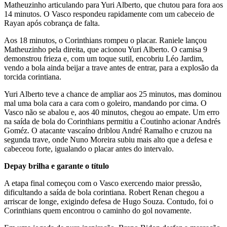
Matheuzinho articulando para Yuri Alberto, que chutou para fora aos
14 minutos. O Vasco respondeu rapidamente com um cabeceio de
Rayan após cobrança de falta.
Aos 18 minutos, o Corinthians rompeu o placar. Raniele lançou
Matheuzinho pela direita, que acionou Yuri Alberto. O camisa 9
demonstrou frieza e, com um toque sutil, encobriu Léo Jardim,
vendo a bola ainda beijar a trave antes de entrar, para a explosão da
torcida corintiana.
Yuri Alberto teve a chance de ampliar aos 25 minutos, mas dominou
mal uma bola cara a cara com o goleiro, mandando por cima. O
Vasco não se abalou e, aos 40 minutos, chegou ao empate. Um erro
na saída de bola do Corinthians permitiu a Coutinho acionar Andrés
Goméz. O atacante vascaíno driblou André Ramalho e cruzou na
segunda trave, onde Nuno Moreira subiu mais alto que a defesa e
cabeceou forte, igualando o placar antes do intervalo.
Depay brilha e garante o título
A etapa final começou com o Vasco exercendo maior pressão,
dificultando a saída de bola corintiana. Robert Renan chegou a
arriscar de longe, exigindo defesa de Hugo Souza. Contudo, foi o
Corinthians quem encontrou o caminho do gol novamente.