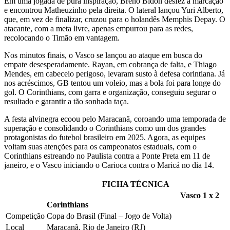
Em uma jogada de pura inspiração, Breno Bidon desfez a marcação
e encontrou Matheuzinho pela direita. O lateral lançou Yuri Alberto,
que, em vez de finalizar, cruzou para o holandês Memphis Depay. O
atacante, com a meta livre, apenas empurrou para as redes,
recolocando o Timão em vantagem.
Nos minutos finais, o Vasco se lançou ao ataque em busca do
empate desesperadamente. Rayan, em cobrança de falta, e Thiago
Mendes, em cabeceio perigoso, levaram susto à defesa corintiana. Já
nos acréscimos, GB tentou um voleio, mas a bola foi para longe do
gol. O Corinthians, com garra e organização, conseguiu segurar o
resultado e garantir a tão sonhada taça.
A festa alvinegra ecoou pelo Maracanã, coroando uma temporada de
superação e consolidando o Corinthians como um dos grandes
protagonistas do futebol brasileiro em 2025. Agora, as equipes
voltam suas atenções para os campeonatos estaduais, com o
Corinthians estreando no Paulista contra a Ponte Preta em 11 de
janeiro, e o Vasco iniciando o Carioca contra o Maricá no dia 14.
FICHA TÉCNICA
Vasco 1 x 2
Corinthians
Competição
Copa do Brasil (Final – Jogo de Volta)
Local
Maracanã, Rio de Janeiro (RJ)