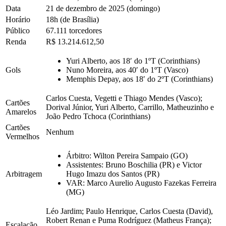
Data
21 de dezembro de 2025 (domingo)
Horário
18h (de Brasília)
Público
67.111 torcedores
Renda
R$ 13.214.612,50
Yuri Alberto, aos 18′ do 1ºT (Corinthians)
Gols
Nuno Moreira, aos 40′ do 1ºT (Vasco)
Memphis Depay, aos 18′ do 2ºT (Corinthians)
Carlos Cuesta, Vegetti e Thiago Mendes (Vasco);
Cartões
Dorival Júnior, Yuri Alberto, Carrillo, Matheuzinho e
Amarelos
João Pedro Tchoca (Corinthians)
Cartões
Nenhum
Vermelhos
Árbitro: Wilton Pereira Sampaio (GO)
Assistentes: Bruno Boschilia (PR) e Victor
Arbitragem
Hugo Imazu dos Santos (PR)
VAR: Marco Aurelio Augusto Fazekas Ferreira
(MG)
Léo Jardim; Paulo Henrique, Carlos Cuesta (David),
Robert Renan e Puma Rodríguez (Matheus França);
Escalação