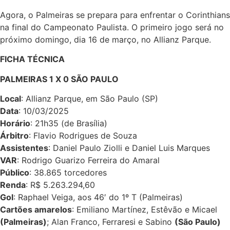
Agora, o Palmeiras se prepara para enfrentar o Corinthians
na final do Campeonato Paulista. O primeiro jogo será no
próximo domingo, dia 16 de março, no Allianz Parque.
FICHA TÉCNICA
PALMEIRAS 1 X 0 SÃO PAULO
Local
: Allianz Parque, em São Paulo (SP)
Data
: 10/03/2025
Horário
: 21h35 (de Brasília)
Árbitro
: Flavio Rodrigues de Souza
Assistentes
: Daniel Paulo Ziolli e Daniel Luis Marques
VAR
: Rodrigo Guarizo Ferreira do Amaral
Público
: 38.865 torcedores
Renda
: R$ 5.263.294,60
Gol
: Raphael Veiga, aos 46′ do 1º T (Palmeiras)
Cartões amarelos
: Emiliano Martínez, Estêvão e Micael
(Palmeiras)
; Alan Franco, Ferraresi e Sabino
(São Paulo)