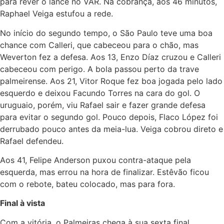
para rever o lance no VAR. Na cobrança, aos 46 minutos,
Raphael Veiga estufou a rede.
No início do segundo tempo, o São Paulo teve uma boa
chance com Calleri, que cabeceou para o chão, mas
Weverton fez a defesa. Aos 13, Enzo Díaz cruzou e Calleri
cabeceou com perigo. A bola passou perto da trave
palmeirense. Aos 21, Vitor Roque fez boa jogada pelo lado
esquerdo e deixou Facundo Torres na cara do gol. O
uruguaio, porém, viu Rafael sair e fazer grande defesa
para evitar o segundo gol. Pouco depois, Flaco López foi
derrubado pouco antes da meia-lua. Veiga cobrou direto e
Rafael defendeu.
Aos 41, Felipe Anderson puxou contra-ataque pela
esquerda, mas errou na hora de finalizar. Estêvão ficou
com o rebote, bateu colocado, mas para fora.
Final à vista
Com a vitória, o Palmeiras chega à sua sexta final