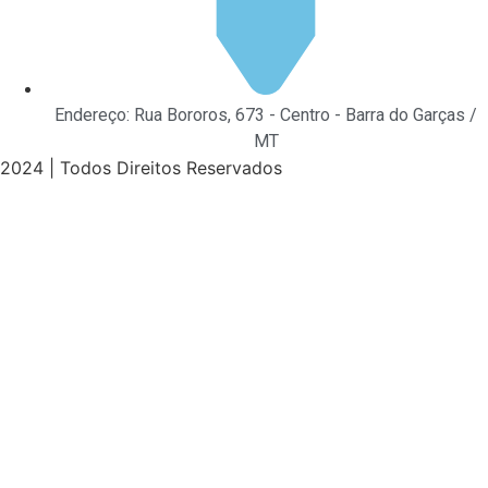
Endereço: Rua Bororos, 673 - Centro - Barra do Garças /
MT
2024 | Todos Direitos Reservados
iriş
ultrabet giriş
ultrabet
ultrabet güncel giriş
ultrabet giriş