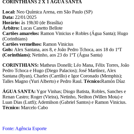
CORINTHIANS 2 X 1 ÁGUA SANTA
Local:
Neo Química Arena, em São Paulo (SP)
Data:
22/01/2025
Horário:
às 19h30 (de Brasília)
Árbitro:
Lucas Canetto Bellote
Cartões amarelos:
Ramon Vinicius e Robles (Água Santa); Hugo
(Corinthians)
Cartões vermelhos:
Ramon Vinicius
Gols:
Alex Santana, aos 8, e João Pedro Tchoca, aos 18 do 1ºT
(Corinthians)
; Netinho, aos 23 do 1ºT (Água Santa)
CORINTHIANS:
Matheus Donelli; Léo Mana, Félix Torres, João
Pedro Tchoca e Hugo (Diego Palacios); José Martínez, Alex
Santana (Ryan), Charles (Carrillo) e Igor Coronado (Memphis);
Talles Magno (Yuri Alberto) e Pedro Raul.
Técnico:
Ramón Díaz
ÁGUA SANTA:
Ygor Vinhas; Diogo Batista, Robles, Sanches e
Renan Castro; Roger (Vieira), Netinho, Neilton (Willen Mota) e
Luan Dias (Lutfi); Ademilson (Gabriel Santos) e Ramon Vinicius.
Técnico:
Marcelo Cabo
Fonte: Agência Esporte