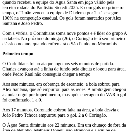
quando recebeu a equipe do Água Santa em jogo válido pela
terceira rodada do Paulistão Sicredi 2025. E com gols no primeiro
tempo, o Timão venceu a equipe de Diadema por 2 a 1 e segue
100% na competição estadual. Os gols foram marcados por Alex
Santana e João Pedro.
Com a vitória, o Corinthians soma nove pontos e é líder do grupo A
na tabela. No próximo domingo (26), o Coringão terá seu primeiro
clássico no ano, quando enfrentará o São Paulo, no Morumbis.
Primeiro tempo
O Corinthians foi ao ataque logo aos seis minutos de partida.
Charles avançou até a linha de fundo pela direita e jogou para área,
onde Pedro Raul não conseguiu chegar a tempo.
Aos sete minutos, em cobrança de escanteio, a bola sobrou para
Alex Santana, que só empurrou para as redes. A arbitragem chegou
a anular o gol por impedimento, mas após checagem do VAR o gol
foi confirmado, 1 a 0.
Aos 17 minutos, Coronado cobrou falta na área, a bola desvia e
João Pedro Tchoca empurrou para o gol, 2 a 0 Coringão.
O Água Santa diminuiu aos 22 minutos. Em um chutaço de fora da
área de Netinho, Matheus Donelli não alcançou e a equipe de