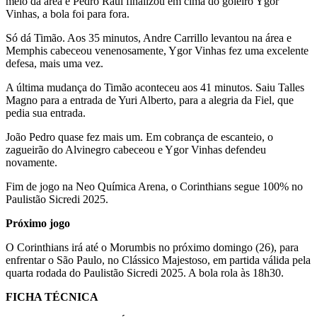
meio da área e Pedro Raul finalizou em cima do goleiro Ygor
Vinhas, a bola foi para fora.
Só dá Timão. Aos 35 minutos, Andre Carrillo levantou na área e
Memphis cabeceou venenosamente, Ygor Vinhas fez uma excelente
defesa, mais uma vez.
A última mudança do Timão aconteceu aos 41 minutos. Saiu Talles
Magno para a entrada de Yuri Alberto, para a alegria da Fiel, que
pedia sua entrada.
João Pedro quase fez mais um. Em cobrança de escanteio, o
zagueirão do Alvinegro cabeceou e Ygor Vinhas defendeu
novamente.
Fim de jogo na Neo Química Arena, o Corinthians segue 100% no
Paulistão Sicredi 2025.
Próximo jogo
O Corinthians irá até o Morumbis no próximo domingo (26), para
enfrentar o São Paulo, no Clássico Majestoso, em partida válida pela
quarta rodada do Paulistão Sicredi 2025. A bola rola às 18h30.
FICHA TÉCNICA