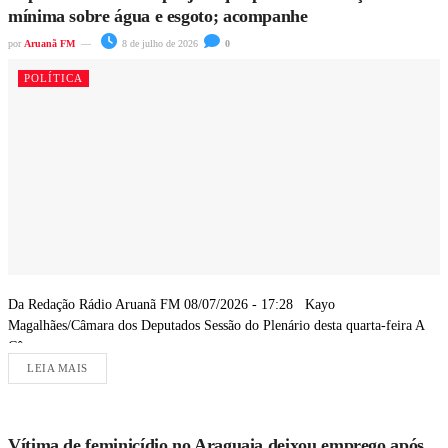
mínima sobre água e esgoto; acompanhe
por
Aruanã FM
8 de julho de 2026
0
POLÍTICA
Da Redação Rádio Aruanã FM 08/07/2026 - 17:28 Kayo
Magalhães/Câmara dos Deputados Sessão do Plenário desta quarta-feira A
Câmara...
LEIA MAIS
Vítima de feminicídio no Araguaia deixou emprego após