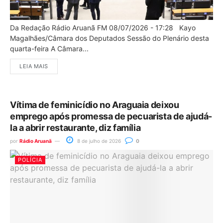
Da Redação Rádio Aruanã FM 08/07/2026 - 17:28 Kayo
Magalhães/Câmara dos Deputados Sessão do Plenário desta
quarta-feira A Câmara...
LEIA MAIS
Vítima de feminicídio no Araguaia deixou
emprego após promessa de pecuarista de ajudá-
la a abrir restaurante, diz família
por
Rádio Aruanã
8 de julho de 2026
0
POLÍCIA