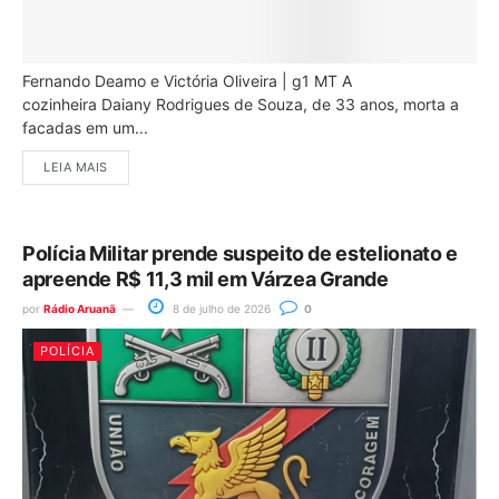
Fernando Deamo e Victória Oliveira | g1 MT A
cozinheira Daiany Rodrigues de Souza, de 33 anos, morta a
facadas em um...
LEIA MAIS
Polícia Militar prende suspeito de estelionato e
apreende R$ 11,3 mil em Várzea Grande
por
Rádio Aruanã
8 de julho de 2026
0
POLÍCIA