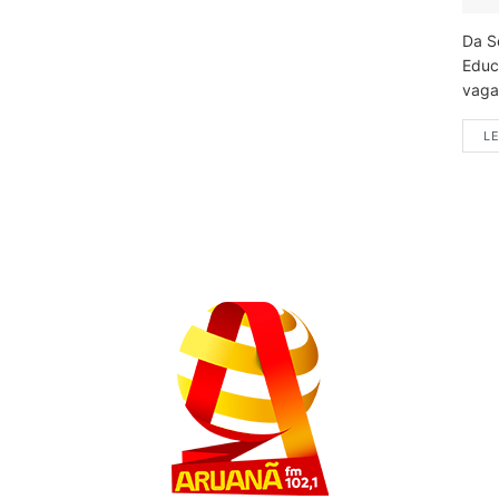
Da S
Educ
vagas
LE