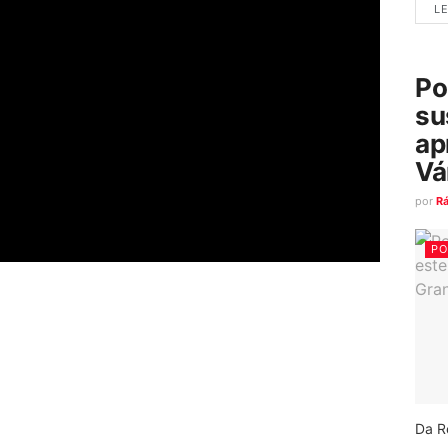
LE
Po
su
ap
Vá
por
R
PO
Da R