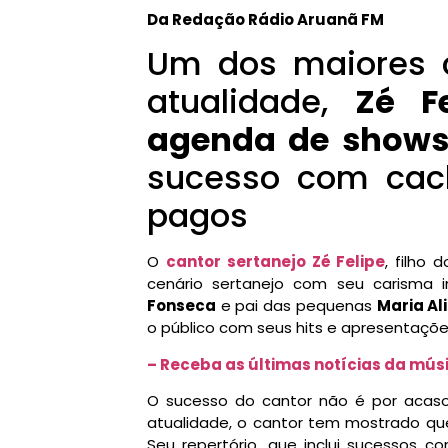
Da Redação Rádio Aruanã FM
Um dos maiores c
atualidade,
Zé Fe
agenda de show
sucesso com cac
pagos
O
cantor sertanejo Zé Felipe
, filho
cenário sertanejo com seu carisma 
Fonseca
e pai das pequenas
Maria Al
o público com seus hits e apresentaçõ
– Receba as últimas notícias da mú
O sucesso do cantor não é por acas
atualidade, o cantor tem mostrado que 
Seu repertório, que inclui sucessos c