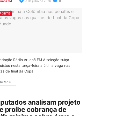
ruanã FM
8 de julho de 2026
0
PORTE
edação Rádio Aruanã FM A seleção suíça
uistou nesta terça-feira a última vaga nas
as de final da Copa...
IA MAIS
putados analisam projeto
e proíbe cobrança de