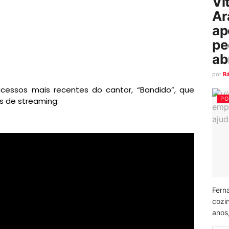
Ví
Ar
ap
pe
ab
por
R
ucessos mais recentes do cantor, “Bandido”, que
PO
s de streaming:
Fern
cozi
anos