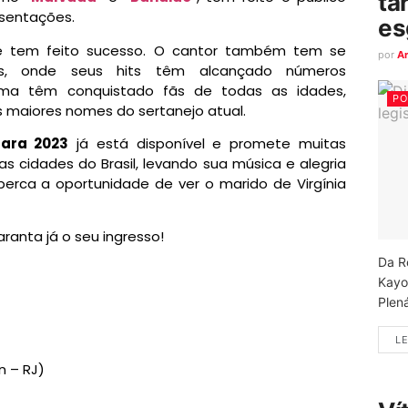
ta
esentações.
es
e tem feito sucesso. O cantor também tem se
por
A
ais, onde seus hits têm alcançado números
isma têm conquistado fãs de todas as idades,
PO
 maiores nomes do sertanejo atual.
para 2023
já está disponível e promete muitas
as cidades do Brasil, levando sua música e alegria
perca a oportunidade de ver o marido de Virgínia
ranta já o seu ingresso!
Da R
Kayo
Plená
LE
n – RJ)