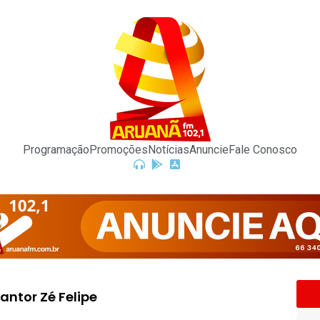
Programação
Promoções
Notícias
Anuncie
Fale Conosco
antor Zé Felipe