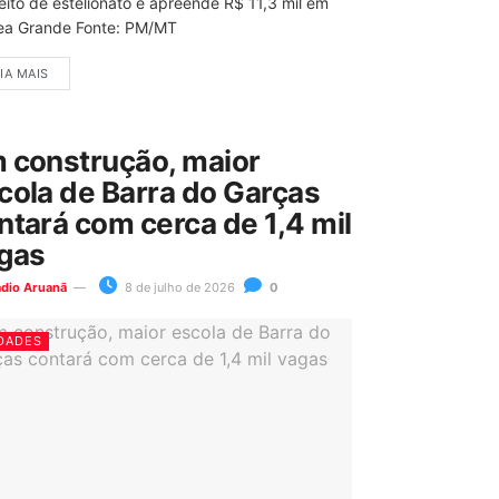
eito de estelionato e apreende R$ 11,3 mil em
ea Grande Fonte: PM/MT
IA MAIS
 construção, maior
cola de Barra do Garças
ntará com cerca de 1,4 mil
gas
ádio Aruanã
8 de julho de 2026
0
DADES