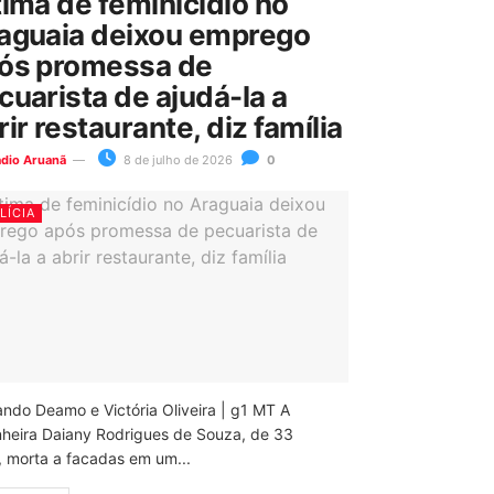
tima de feminicídio no
aguaia deixou emprego
ós promessa de
cuarista de ajudá-la a
rir restaurante, diz família
ádio Aruanã
8 de julho de 2026
0
LÍCIA
ando Deamo e Victória Oliveira | g1 MT A
nheira Daiany Rodrigues de Souza, de 33
, morta a facadas em um...