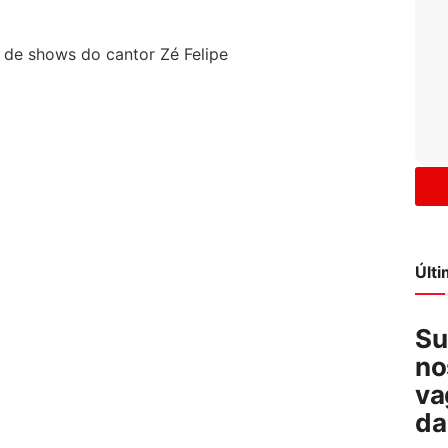
Últ
Su
no
va
da