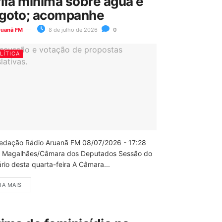
rifa mínima sobre água e
goto; acompanhe
ruanã FM
8 de julho de 2026
0
LÍTICA
edação Rádio Aruanã FM 08/07/2026 - 17:28
 Magalhães/Câmara dos Deputados Sessão do
rio desta quarta-feira A Câmara...
IA MAIS