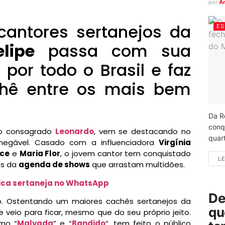
por
A
antores sertanejos da
ES
lipe
passa com sua
s
por todo o Brasil e faz
hê entre os mais bem
Da R
conq
 do consagrado
Leonardo
, vem se destacando no
quart
inegável. Casado com a influenciadora
Virgínia
ice
e
Maria Flor
, o jovem cantor tem conquistado
LE
es da
agenda de shows
que arrastam multidões.
sica sertaneja no WhatsApp
De
o. Ostentando um maiores cachês sertanejos da
qu
veio para ficar, mesmo que do seu próprio jeito.
omo “
Malvada
” e “
Bandido
“, tem feito o público