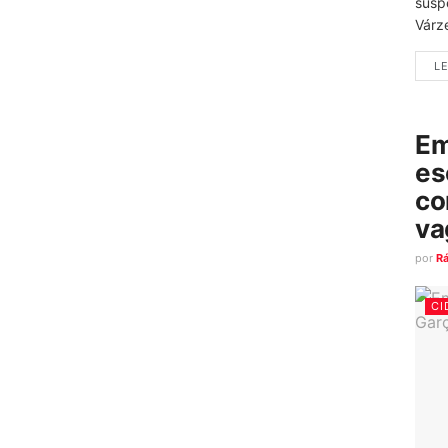
susp
Várz
LE
Em
es
co
va
por
R
CI