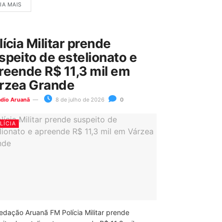
IA MAIS
lícia Militar prende
speito de estelionato e
reende R$ 11,3 mil em
rzea Grande
ádio Aruanã
8 de julho de 2026
0
LÍCIA
edação Aruanã FM Polícia Militar prende