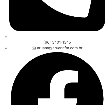
(66) 3401-1345
aruana@aruanafm.com.br