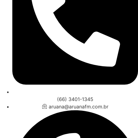
(66) 3401-1345
aruana@aruanafm.com.br