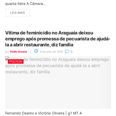
quarta-feira A Câmara...
LEIA MAIS
Vítima de feminicídio no Araguaia deixou
emprego após promessa de pecuarista de ajudá-
la a abrir restaurante, diz família
por
Rádio Aruanã
8 de julho de 2026
0
POLÍCIA
Fernando Deamo e Victória Oliveira | g1 MT A