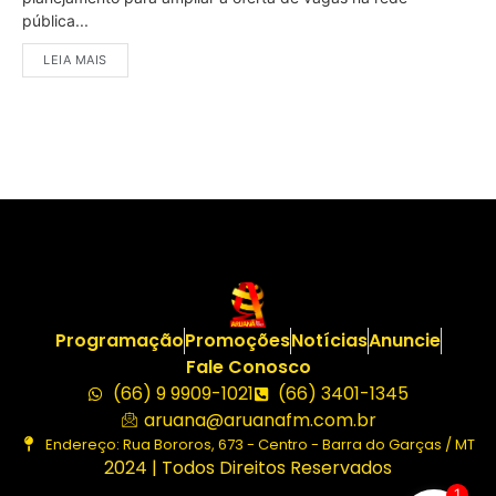
pública...
LEIA MAIS
Programação
Promoções
Notícias
Anuncie
Fale Conosco
(66) 9 9909-1021
(66) 3401-1345
aruana@aruanafm.com.br
Endereço: Rua Bororos, 673 - Centro - Barra do Garças / MT
2024 | Todos Direitos Reservados
1