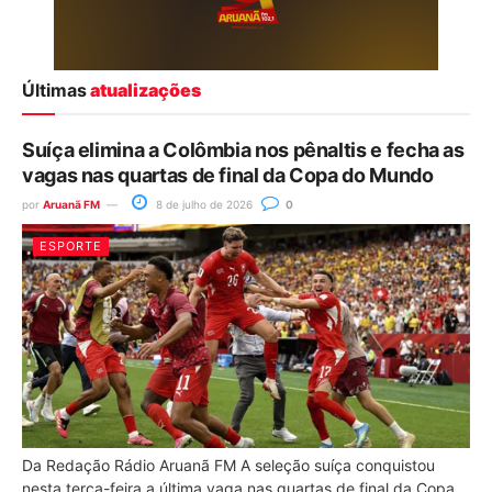
Últimas
atualizações
Suíça elimina a Colômbia nos pênaltis e fecha as
vagas nas quartas de final da Copa do Mundo
por
Aruanã FM
8 de julho de 2026
0
ESPORTE
Da Redação Rádio Aruanã FM A seleção suíça conquistou
nesta terça-feira a última vaga nas quartas de final da Copa...