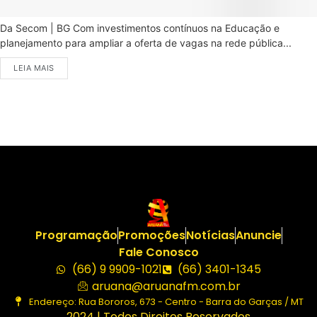
Da Secom | BG Com investimentos contínuos na Educação e
planejamento para ampliar a oferta de vagas na rede pública...
LEIA MAIS
Programação
Promoções
Notícias
Anuncie
Fale Conosco
(66) 9 9909-1021
(66) 3401-1345
aruana@aruanafm.com.br
Endereço: Rua Bororos, 673 - Centro - Barra do Garças / MT
2024 | Todos Direitos Reservados