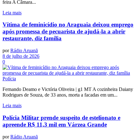
feira A Câmara...
Leia mais
Vítima de feminicídio no Araguaia deixou emprego
após promessa de pecuarista de ajudá-la a abrir
restaurante, diz família
por
Rádio Aruanã
8 de julho de 2026
0
Polícia
Fernando Deamo e Victória Oliveira | g1 MT A cozinheira Daiany
Rodrigues de Souza, de 33 anos, morta a facadas em um...
Leia mais
Polícia Militar prende suspeito de estelionato e
apreende R$ 11,3 mil em Várzea Grande
por
Rádio Aruanã