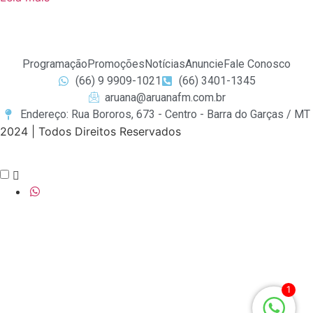
Programação
Promoções
Notícias
Anuncie
Fale Conosco
(66) 9 9909-1021
(66) 3401-1345
aruana@aruanafm.com.br
Endereço: Rua Bororos, 673 - Centro - Barra do Garças / MT
2024 | Todos Direitos Reservados
pusulabet güncel giriş
pusulabet giriş
pusulabet
shell
sex
1