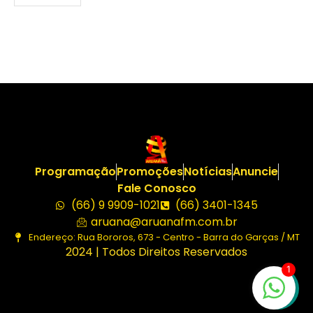
Programação
Promoções
Notícias
Anuncie
Fale Conosco
(66) 9 9909-1021
(66) 3401-1345
aruana@aruanafm.com.br
Endereço: Rua Bororos, 673 - Centro - Barra do Garças / MT
2024 | Todos Direitos Reservados
1