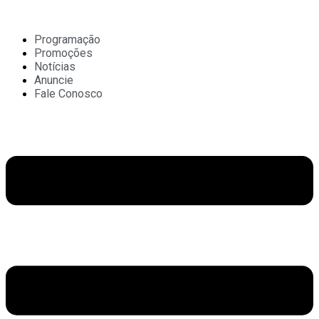
Ir
para
o
Programação
conteúdo
Promoções
Notícias
Anuncie
Fale Conosco