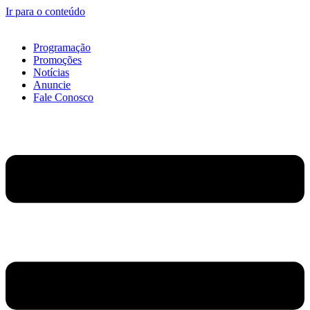
Ir para o conteúdo
Programação
Promoções
Notícias
Anuncie
Fale Conosco