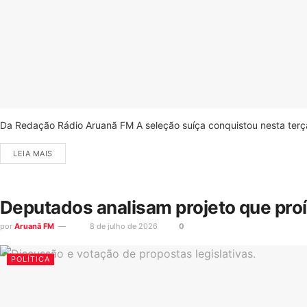
Da Redação Rádio Aruanã FM A seleção suíça conquistou nesta terça-
LEIA MAIS
Deputados analisam projeto que pro
por
Aruanã FM
8 de julho de 2026
0
POLÍTICA