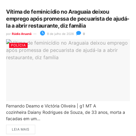
Vítima de feminicídio no Araguaia deixou
emprego após promessa de pecuarista de ajudá-
la a abrir restaurante, diz família
por
Rádio Aruanã
8 de julho de 2026
0
POLÍCIA
Fernando Deamo e Victória Oliveira | g1 MT A
cozinheira Daiany Rodrigues de Souza, de 33 anos, morta a
facadas em um...
LEIA MAIS