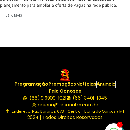
planejamento para ampliar a oferta de vagas na rede pública...
LEIA MAIS
Programação
Promoções
Notícias
Anuncie
Fale Conosco
(66) 9 9909-1021
(66) 3401-1345
aruana@aruanafm.com.br
Endereço: Rua Bororos, 673 - Centro - Barra do Garças / MT
2024 | Todos Direitos Reservados
1