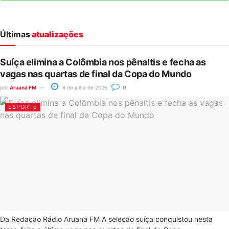
Últimas
atualizações
Suíça elimina a Colômbia nos pênaltis e fecha as
vagas nas quartas de final da Copa do Mundo
por
Aruanã FM
8 de julho de 2026
0
ESPORTE
Da Redação Rádio Aruanã FM A seleção suíça conquistou nesta