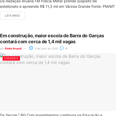
Da Redação Aruanã FM Polícia Militar prende suspeito de
estelionato e apreende R$ 11,3 mil em Várzea Grande Fonte: PM/MT
LEIA MAIS
Em construção, maior escola de Barra do Garças
contará com cerca de 1,4 mil vagas
por
Rádio Aruanã
8 de julho de 2026
0
CIDADES
Da Secom | BG Com investimentos contínuos na Educação e