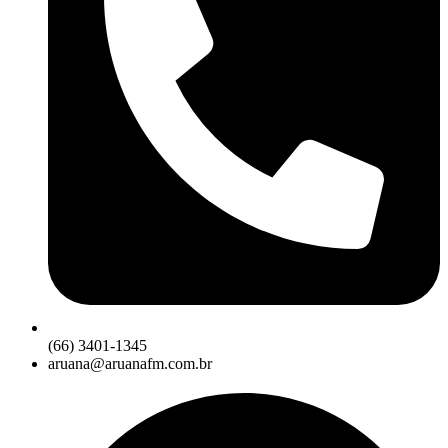
(66) 3401-1345
aruana@aruanafm.com.br