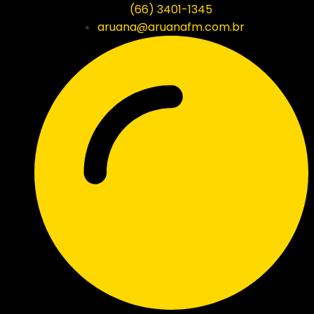
(66) 3401-1345
aruana@aruanafm.com.br