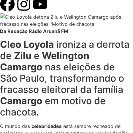
Da Redação Rádio Aruanã FM
Cleo Loyola
ironiza a derrota
de
Zilu
e
Welington
Camargo
nas eleições de
São Paulo, transformando o
fracasso eleitoral da família
Camargo
em motivo de
chacota.
O mundo das
celebridades
está sempre recheado de