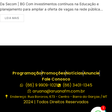
Da Secom | BG Com investimentos contínuos na Educação e
planejamento para ampliar a oferta de vagas na rede pública...
LEIA MAIS
Programação
Promoções
Notícias
Anuncie
Fale Conosco
(66) 9 9909-1021
(66) 3401-1345
aruana@aruanafm.com.br
Endereço: Rua Bororos, 673 - Centro - Barra do Garças / MT
2024 | Todos Direitos Reservados
1