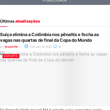
PUBLICIDADE
Últimas
atualizações
Suíça elimina a Colômbia nos pênaltis e fecha as
vagas nas quartas de final da Copa do Mundo
por
Aruanã FM
8 de julho de 2026
0
ESPORTE
Da Redação Rádio Aruanã FM A seleção suíça conquistou nesta