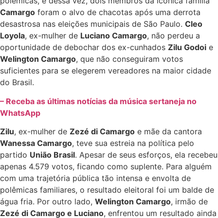
polêmicas, e dessa vez, dois membros da icônica família
Camargo
foram o alvo de chacotas após uma derrota
desastrosa nas eleições municipais de São Paulo.
Cleo
Loyola
, ex-mulher de
Luciano Camargo
, não perdeu a
oportunidade de debochar dos ex-cunhados
Zilu Godoi
e
Welington Camargo
, que não conseguiram votos
suficientes para se elegerem vereadores na maior cidade
do Brasil.
– Receba as últimas notícias da música sertaneja no
WhatsApp
Zilu
, ex-mulher de
Zezé di Camargo
e mãe da cantora
Wanessa Camargo
, teve sua estreia na política pelo
partido
União Brasil
. Apesar de seus esforços, ela recebeu
apenas 4.579 votos, ficando como suplente. Para alguém
com uma trajetória pública tão intensa e envolta de
polêmicas familiares, o resultado eleitoral foi um balde de
água fria. Por outro lado,
Welington Camargo
, irmão de
Zezé di Camargo e Luciano
, enfrentou um resultado ainda