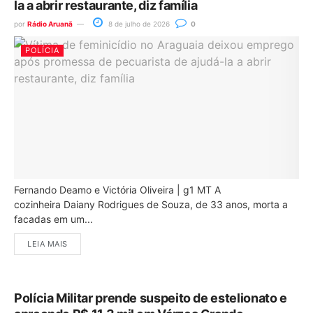
la a abrir restaurante, diz família
por
Rádio Aruanã
8 de julho de 2026
0
POLÍCIA
Fernando Deamo e Victória Oliveira | g1 MT A
cozinheira Daiany Rodrigues de Souza, de 33 anos, morta a
facadas em um...
LEIA MAIS
Polícia Militar prende suspeito de estelionato e