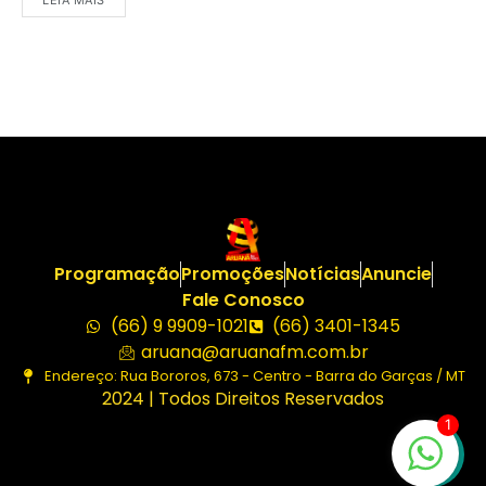
Programação
Promoções
Notícias
Anuncie
Fale Conosco
(66) 9 9909-1021
(66) 3401-1345
aruana@aruanafm.com.br
Endereço: Rua Bororos, 673 - Centro - Barra do Garças / MT
2024 | Todos Direitos Reservados
1